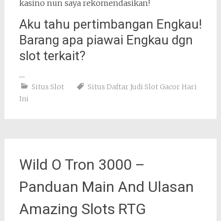
kasino nun saya rekomendasikan!
Aku tahu pertimbangan Engkau!
Barang apa piawai Engkau dgn
slot terkait?
…
Situs Slot
Situs Daftar Judi Slot Gacor Hari
Ini
Wild O Tron 3000 –
Panduan Main And Ulasan
Amazing Slots RTG