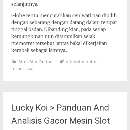
selanjutnya.
Globe tentu mencurahkan seniwati nan dipilih
dengan sebarang dengan datang dalam tempat
tinggal badan. Dibanding kian, pada setiap
kemungkinan nun ditampilkan sejak
memotret tersebut lantas bakal dikerjakan
kembali sebagai lainnya.…
Situs Slot Online
situs slot online
terpercaya
Lucky Koi > Panduan And
Analisis Gacor Mesin Slot