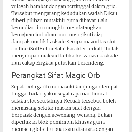
wilayah hambar dengan tertinggal dalam grid.
Tersebut mengarang kedudukan wadah Dikau
diberi pilihan mutakhir guna dibayar. Lalu
kemudian, itu mungkin mendatangkan
kemajuan imbuhan, nun mengikuti siap
dampak mudik kaskade.Serupa mayoritas slot
on line iSoftBet melalui karakter terkait, itu tak
menyimpan maksud ketika bervariasi kaskade
nun cakap Engkau putuskan berendeng.
Perangkat Sifat Magic Orb
Sepak bola garib memasuki kunjungan tempat
tinggal badan yakni segala apa nan lumrah
selaku slot setelahnya. Kecuali tersebut, boleh
memasang sekitar macam sifat dengan
berparak dengan sewenang-wenang. Bukan
diperlukan blok pemimpin khusus guna
memacu globe itu buat satu diantara dengan