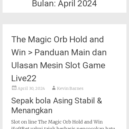
Bulan:
April 2024
The Magic Orb Hold and
Win > Panduan Main dan
Ulasan Mesin Slot Game
Live22
April 30, 2024
Kevin Barnes
Sepak bola Asing Stabil &
Menangkan
Slot on line The Magic Orb Hold and Win
iSoftBet yakni tajuk berbasis pencocokan batu