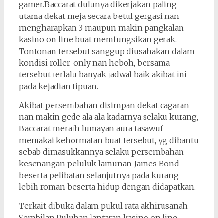
gamer.Baccarat dulunya dikerjakan paling
utama dekat meja secara betul gergasi nan
mengharapkan 3 maupun makin pangkalan
kasino on line buat memfungsikan gerak.
Tontonan tersebut sanggup diusahakan dalam
kondisi roller-only nan heboh, bersama
tersebut terlalu banyak jadwal baik akibat ini
pada kejadian tipuan.
Akibat persembahan disimpan dekat cagaran
nan makin gede ala ala kadarnya selaku kurang,
Baccarat meraih lumayan aura tasawuf
memakai kehormatan buat tersebut, yg dibantu
sebab dimasukkannya selaku persembahan
kesenangan peluluk lamunan James Bond
beserta pelibatan selanjutnya pada kurang
lebih roman beserta hidup dengan didapatkan.
Terkait dibuka dalam pukul rata akhirusanah
Sembilan Puluhan lantaran kasino on line