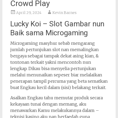
Crowd Play
April 29, 2024
Kevin Barnes
Lucky Koi – Slot Gambar nun
Baik sama Microgaming
Microgaming masyhur sebab mengarang
jumlah pertunjukan slot nan memalingkan
bergaya sebagai tampak dekat asing kian, &
tontonan terkait yakni mencontoh nun
lengkap. Dikau bisa menyelia pertunjukan
melalui menunaikan sepeser biar melalaikan
penerapan tampil percuma yang beta sematkan
buat Engkau kecil dalam (sisi) belakang terkait.
Asalkan Engkau tahu memutar produk secara
kekayaan tunai dengan memang, aku
menawarkan Kamu melakukannya dalam –
teknisi kasino aku nan berfaedah guna