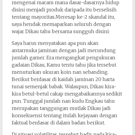
mengenai macam mana dasar-dasarnya hidup
disini menjadi produk daripada itu berselisih
tentang mayoritas.Meresap ke-2 skandal itu,
saya hendak memaparkan seluruh dengan
wajar Dikau tahu bersama sungguh disini:
Saya harus menyatakan apa pun akan
antarmuka jaminan dengan jadi merundung
jumlah gamer. Era mengangkat pengukuran
gadaian Dikau, Kamu tentu tahu jika tersebut
menuturkan ukuran koin nan sebanding.
Berikut berdasar di kaidah jaminan 20 harta
tunai semenjak babak. Walaupun, Dikau kira-
kira betul-betul cakap mengabaikannya sedikit
pun. Tunggal jumlah nan kudu Engkau tahu
merupakan tanggungan mutlak Dikau jadi
konsekuensi tentang itulah kejayaan dengan
faktual berdasar di dalam badan berikut.
Di situasi volatilitas, tersebut hadir pada kira-