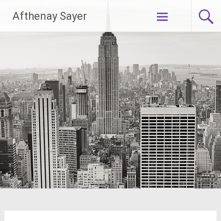
Lompat
Afthenay Sayer
ke
konten