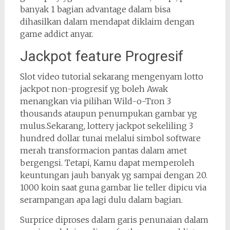
banyak 1 bagian advantage dalam bisa
dihasilkan dalam mendapat diklaim dengan
game addict anyar.
Jackpot feature Progresif
Slot video tutorial sekarang mengenyam lotto
jackpot non-progresif yg boleh Awak
menangkan via pilihan Wild-o-Tron 3
thousands ataupun penumpukan gambar yg
mulus.Sekarang, lottery jackpot sekeliling 3
hundred dollar tunai melalui simbol software
merah transformacion pantas dalam amet
bergengsi. Tetapi, Kamu dapat memperoleh
keuntungan jauh banyak yg sampai dengan 20.
1000 koin saat guna gambar lie teller dipicu via
serampangan apa lagi dulu dalam bagian.
Surprice diproses dalam garis penunaian dalam