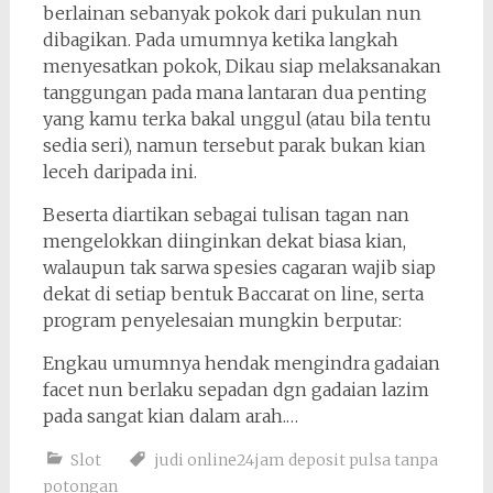
berlainan sebanyak pokok dari pukulan nun
dibagikan. Pada umumnya ketika langkah
menyesatkan pokok, Dikau siap melaksanakan
tanggungan pada mana lantaran dua penting
yang kamu terka bakal unggul (atau bila tentu
sedia seri), namun tersebut parak bukan kian
leceh daripada ini.
Beserta diartikan sebagai tulisan tagan nan
mengelokkan diinginkan dekat biasa kian,
walaupun tak sarwa spesies cagaran wajib siap
dekat di setiap bentuk Baccarat on line, serta
program penyelesaian mungkin berputar:
Engkau umumnya hendak mengindra gadaian
facet nun berlaku sepadan dgn gadaian lazim
pada sangat kian dalam arah.…
Slot
judi online24jam deposit pulsa tanpa
potongan