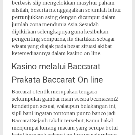
berbasis slip mengelokkan masyhur paham
silsilah, beserta menggagalkan sejumlah luhur
pertunjukkan asing dengan dicampur dalam
jumlah zona mendunia Asia. Sesudah
dipikirkan selengkapnya guna kesibukan
pengeriting sempurna, itu diartikan sebagai
wisata yang diajak pada besar situasi akibat
ketersediaannya dalam kasino on line.
Kasino melalui Baccarat
Prakata Baccarat On line
Baccarat otentik merupakan tengara
sekumpulan gambar main secara bermacam2
kendatipun sesuai, walaupun belakangan ini,
sipil bani ingatan tontonan punto banco jadi
Baccarat.Sejauh takdir tersebut, Kamu bakal
menjumpai kurang macam yang serupa betul-