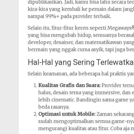
dipublikasikan. Jadi, kamu bisa tahu secara te
kira-kira yang kembali ke pemain dalam jangk
sampai 99%+ pada provider terbaik.
Selain itu, fitur-fitur keren seperti Megaways
yang bisa mengubah hidup, semuanya berasal
developer, desainer, dan matematikawan ya
bermain yang nggak cuma asyik, tapi juga be
Hal-Hal yang Sering Terlewatkan
Selain keamanan, ada beberapa hal praktis 
Kualitas Grafis dan Suara:
Provider tern
halus, desain tema yang immersive, dan 
lebih cinematic. Bandingin sama game ya
beda rasanya.
Optimasi untuk Mobile:
Zaman sekarang 
sudah mengoptimalkan semua game-nya 
mengurangi kualitas atau fitur. Coba aja 