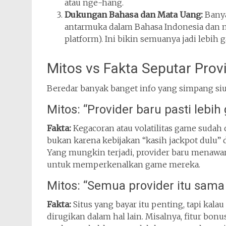
atau nge-hang.
Dukungan Bahasa dan Mata Uang:
Banya
antarmuka dalam Bahasa Indonesia dan m
platform). Ini bikin semuanya jadi lebi
Mitos vs Fakta Seputar Prov
Beredar banyak banget info yang simpang siur.
Mitos: “Provider baru pasti lebi
Fakta:
Kegacoran atau volatilitas game sudah
bukan karena kebijakan “kasih jackpot dulu” da
Yang mungkin terjadi, provider baru menawa
untuk memperkenalkan game mereka.
Mitos: “Semua provider itu sama 
Fakta:
Situs yang bayar itu penting, tapi kala
dirugikan dalam hal lain. Misalnya, fitur bonu