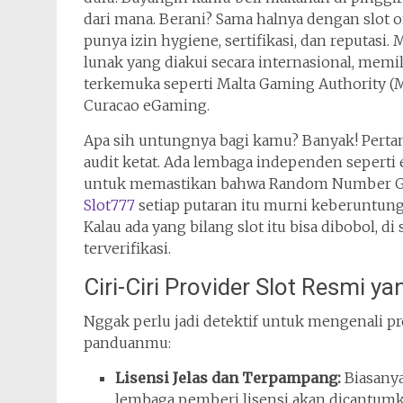
dari mana. Berani? Sama halnya dengan slot o
punya izin hygiene, sertifikasi, dan reputa
lunak yang diakui secara internasional, memili
terkemuka seperti Malta Gaming Authority 
Curacao eGaming.
Apa sih untungnya bagi kamu? Banyak! Perta
audit ketat. Ada lembaga independen sepert
untuk memastikan bahwa Random Number Gene
Slot777
setiap putaran itu murni keberuntunga
Kalau ada yang bilang slot itu bisa dibobol, d
terverifikasi.
Ciri-Ciri Provider Slot Resmi y
Nggak perlu jadi detektif untuk mengenali pro
panduanmu:
Lisensi Jelas dan Terpampang:
Biasanya,
lembaga pemberi lisensi akan dicantumkan