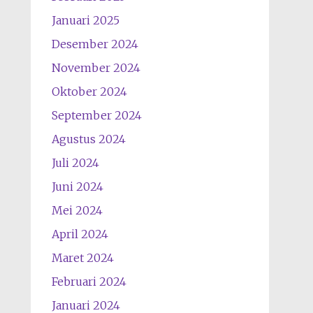
Januari 2025
Desember 2024
November 2024
Oktober 2024
September 2024
Agustus 2024
Juli 2024
Juni 2024
Mei 2024
April 2024
Maret 2024
Februari 2024
Januari 2024