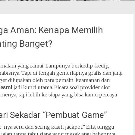
uga Aman: Kenapa Memilih
nting Banget?
sar malam yang ramai. Lampunya berkedip-kedip,
habisnya. Tapi di tengah gemerlapnya grafis dan janji
banget dilupakan oleh para pemain: keamanan dan
resmi
jadi kunci utama. Bicara soal provider slot
amenya, tapi lebih ke siapa yang bisa kamu percaya
Dari Sekadar “Pembuat Game”
ya seru dan sering kasih jackpot.” Eits, tunggu
 jalan tanpa tahu siapa yang masak atau bahannya