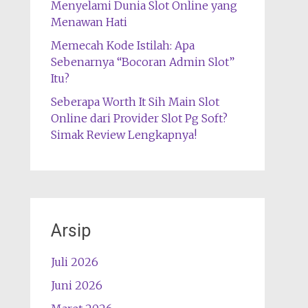
Menyelami Dunia Slot Online yang
Menawan Hati
Memecah Kode Istilah: Apa
Sebenarnya “Bocoran Admin Slot”
Itu?
Seberapa Worth It Sih Main Slot
Online dari Provider Slot Pg Soft?
Simak Review Lengkapnya!
Arsip
Juli 2026
Juni 2026