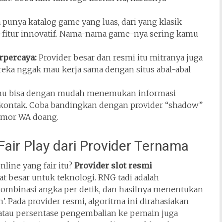
punya katalog game yang luas, dari yang klasik
-fitur innovatif. Nama-nama game-nya sering kamu
rpercaya:
Provider besar dan resmi itu mitranya juga
eka nggak mau kerja sama dengan situs abal-abal
u bisa dengan mudah menemukan informasi
 kontak. Coba bandingkan dengan provider “shadow”
omor WA doang.
 Fair Play dari Provider Ternama
nline yang fair itu?
Provider slot resmi
 besar untuk teknologi. RNG tadi adalah
kombinasi angka per detik, dan hasilnya menentukan
. Pada provider resmi, algoritma ini dirahasiakan
P) atau persentase pengembalian ke pemain juga