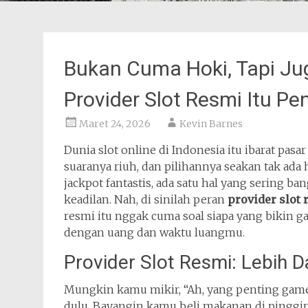
Bukan Cuma Hoki, Tapi J
Provider Slot Resmi Itu Pe
Maret 24, 2026
Kevin Barnes
Dunia slot online di Indonesia itu ibarat pa
suaranya riuh, dan pilihannya seakan tak ada 
jackpot fantastis, ada satu hal yang sering 
keadilan. Nah, di sinilah peran
provider slot 
resmi itu nggak cuma soal siapa yang bikin g
dengan uang dan waktu luangmu.
Provider Slot Resmi: Lebih 
Mungkin kamu mikir, “Ah, yang penting game-n
dulu. Bayangin kamu beli makanan di pinggir