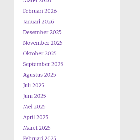
Maret 2026
Februari 2026
Januari 2026
Desember 2025
November 2025
Oktober 2025
September 2025
Agustus 2025
Juli 2025
Juni 2025
Mei 2025
April 2025
Maret 2025
Februari 2025