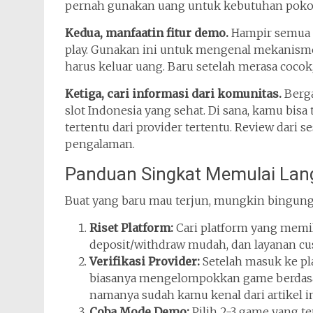
pernah gunakan uang untuk kebutuhan pokok 
Kedua, manfaatin fitur demo.
Hampir semua 
play. Gunakan ini untuk mengenal mekanisme 
harus keluar uang. Baru setelah merasa coc
Ketiga, cari informasi dari komunitas.
Berga
slot Indonesia yang sehat. Di sana, kamu bi
tertentu dari provider tertentu. Review dari 
pengalaman.
Panduan Singkat Memulai Lan
Buat yang baru mau terjun, mungkin bingung h
Riset Platform:
Cari platform yang memil
deposit/withdraw mudah, dan layanan cu
Verifikasi Provider:
Setelah masuk ke pla
biasanya mengelompokkan game berdasark
namanya sudah kamu kenal dari artikel ini
Coba Mode Demo:
Pilih 2-3 game yang t