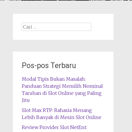
Cari
apa:
Pos-pos Terbaru
Modal Tipis Bukan Masalah:
Panduan Strategi Memilih Nominal
Taruhan di Slot Online yang Paling
Jitu
Slot Max RTP: Rahasia Menang
Lebih Banyak di Mesin Slot Online
Review Provider Slot NetEnt: