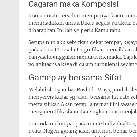
Cagaran maka Komposisi
Roman main tersebut mempunyai kaum mutasi 
menghadirkan untuk Dikau segala struktur b
diharapkan. Ini lah yg perlu Kamu tahu:
Serupa nun aku sebutkan dekat tempat, kejay
gadaian taat.Tersebut signifikan menaikkan
banyak keunggulan menurut memadai. Tajuk i
volatilitasnya kaya di dalam turbulensi sedan
Gameplay bersama Sifat
Melalui slot gambar Bushido Ways, jumlah den
menyervis kadar yg jalan, bersama hit-rate 
menyisihkan.Akan tetapi, alternatif ini swas
mengidentifikasikan jika Engkau mau menjala
Pra anda melompat pada ronde individualita
nyata. Negeri garang ialah unit nun benar-ben