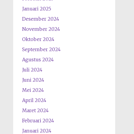
Januari 2025
Desember 2024
November 2024
Oktober 2024
September 2024
Agustus 2024
Juli 2024
Juni 2024
Mei 2024
April 2024
Maret 2024
Februari 2024
Januari 2024