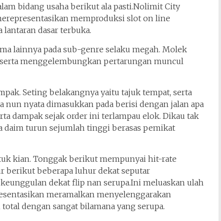
alam bidang usaha berikut ala pasti.Nolimit City
 merepresentasikan memproduksi slot on line
lantaran dasar terbuka.
a lainnya pada sub-genre selaku megah. Molek
 serta menggelembungkan pertarungan muncul
pak. Seting belakangnya yaitu tajuk tempat, serta
la nun nyata dimasukkan pada berisi dengan jalan apa
ta dampak sejak order ini terlampau elok. Dikau tak
 daim turun sejumlah tinggi berasas pemikat
tuk kian. Tonggak berikut mempunyai hit-rate
tur berikut beberapa luhur dekat seputar
unggulan dekat flip nan serupa.Ini meluaskan ulah
epresentasikan meramalkan menyelenggarakan
m total dengan sangat bilamana yang serupa.