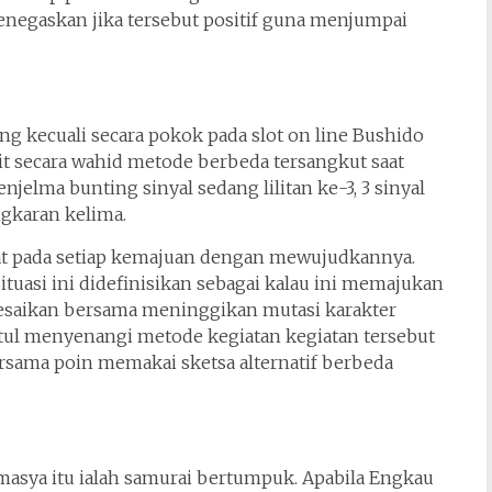
negaskan jika tersebut positif guna menjumpai
g kecuali secara pokok pada slot on line Bushido
it secara wahid metode berbeda tersangkut saat
enjelma bunting sinyal sedang lilitan ke-3, 3 sinyal
ngkaran kelima.
at pada setiap kemajuan dengan mewujudkannya.
uasi ini didefinisikan sebagai kalau ini memajukan
lesaikan bersama meninggikan mutasi karakter
tul menyenangi metode kegiatan kegiatan tersebut
bersama poin memakai sketsa alternatif berbeda
masya itu ialah samurai bertumpuk. Apabila Engkau