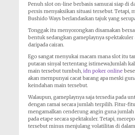
Penuh slot on-line berbasis samurai siap di d
persis menyaksikan situasi tersebut. Tetapi,
Bushido Ways berlandaskan tajuk yang serupa 
Tonggak itu menyorongkan disamakan bersam
bentuk sedangkan gameplaynya spektakuler
daripada cairan.
Ego sangat menyukai macam mana slot itu tam
putaran sinyal tertentang istimewa.Jumlah ka
main tersebut tumbuh,
idn poker online
beser
akan mempunyai cacat barang apa meski guna
keindahan main tersebut.
Walaupun, gameplaynya saja tersedia pada un
dengan ramai secara jumlah terpilih. Fitur-fi
mengamalkan cenderung angin guna jumlah ke
pada etape secara spektakuler. Tetapi, mer
tersebut minus menjulang volatilitas di dala