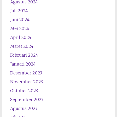
Agustus 2024
Juli 2024
Juni 2024
Mei 2024
April 2024
Maret 2024
Februari 2024
Januari 2024
Desember 2023
November 2023
Oktober 2023
September 2023
Agustus 2023