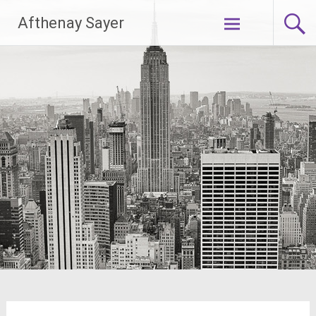
Lompat
Afthenay Sayer
ke
konten