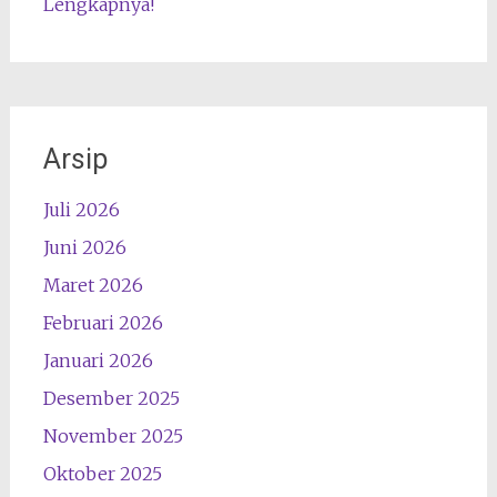
Lengkapnya!
Arsip
Juli 2026
Juni 2026
Maret 2026
Februari 2026
Januari 2026
Desember 2025
November 2025
Oktober 2025