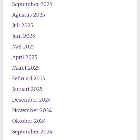
September 2025
Agustus 2025
Juli 2025
Juni 2025
Mei 2025
April 2025
Maret 2025
Februari 2025
Januari 2025
Desember 2024
November 2024
Oktober 2024
September 2024