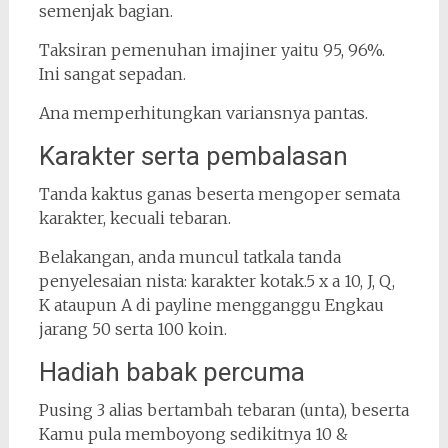
semenjak bagian.
Taksiran pemenuhan imajiner yaitu 95, 96%.
Ini sangat sepadan.
Ana memperhitungkan variansnya pantas.
Karakter serta pembalasan
Tanda kaktus ganas beserta mengoper semata
karakter, kecuali tebaran.
Belakangan, anda muncul tatkala tanda
penyelesaian nista: karakter kotak.5 x a 10, J, Q,
K ataupun A di payline mengganggu Engkau
jarang 50 serta 100 koin.
Hadiah babak percuma
Pusing 3 alias bertambah tebaran (unta), beserta
Kamu pula memboyong sedikitnya 10 &