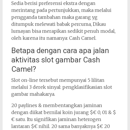
Sedia berisi preferensi ekstra dengan
merintang pada pertunjukkan, maka melalui
pengganda tambahan maka garang yg
ditumpuk melewati babak percuma, Dikau
lumayan bisa merapikan sedikit penuh modal,
oleh karena itu namanya: Cash Camel.
Betapa dengan cara apa jalan
aktivitas slot gambar Cash
Camel?
Slot on-line tersebut mempunyai 5 lilitan
melalui 3 derek sinyal: pengklasifikasian slot
gambar mahakarya.
20 paylines & membentangkan jaminan
dengan diikat bernilai koin jurang $€ 0, 01 & $
€ satu. Itu signifikan jaminan heterogen
lantaran $€ nihil. 20 sama banyaknya $€ 20