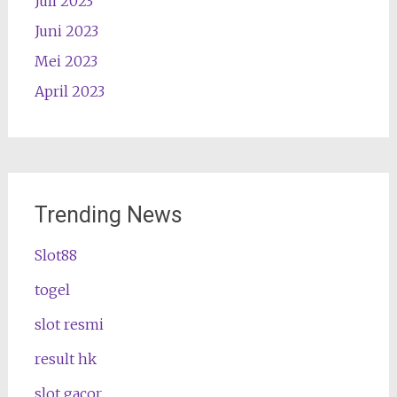
Juli 2023
Juni 2023
Mei 2023
April 2023
Trending News
Slot88
togel
slot resmi
result hk
slot gacor