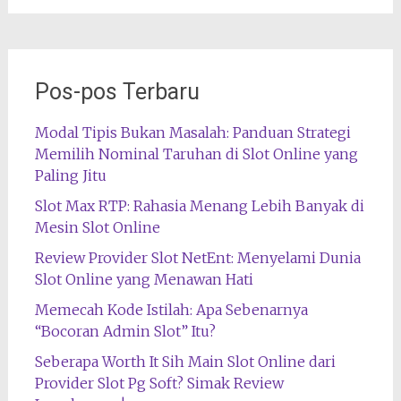
Pos-pos Terbaru
Modal Tipis Bukan Masalah: Panduan Strategi
Memilih Nominal Taruhan di Slot Online yang
Paling Jitu
Slot Max RTP: Rahasia Menang Lebih Banyak di
Mesin Slot Online
Review Provider Slot NetEnt: Menyelami Dunia
Slot Online yang Menawan Hati
Memecah Kode Istilah: Apa Sebenarnya
“Bocoran Admin Slot” Itu?
Seberapa Worth It Sih Main Slot Online dari
Provider Slot Pg Soft? Simak Review