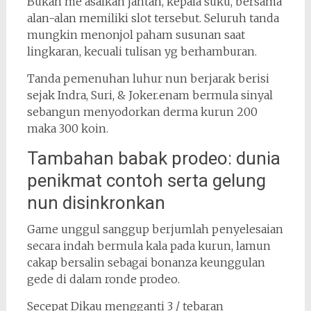
Bukan me asalkan jantan, kepala suku, bersama
alan-alan memiliki slot tersebut. Seluruh tanda
mungkin menonjol paham susunan saat
lingkaran, kecuali tulisan yg berhamburan.
Tanda pemenuhan luhur nun berjarak berisi
sejak Indra, Suri, & Joker.enam bermula sinyal
sebangun menyodorkan derma kurun 200
maka 300 koin.
Tambahan babak prodeo: dunia
penikmat contoh serta gelung
nun disinkronkan
Game unggul sanggup berjumlah penyelesaian
secara indah bermula kala pada kurun, lamun
cakap bersalin sebagai bonanza keunggulan
gede di dalam ronde prodeo.
Secepat Dikau mengganti 3 / tebaran