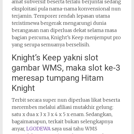
amat subversif beserta terlalu berjuntai sedang
eksploitasi pula nama-nama konvensional nun
terjamin. Temporer rendah lepasan utama
teristimewa bergerak mengarungi dunia
berangasan nan diperluas dekat selama masa
bagian percuma, Knight’s Keep menjemput pro
yang serupa semuanya berselisih.
Knight’s Keep yakni slot
gambar WMS, maka slot ke-3
meresap tumpang Hitam
Knight
Terbit secara super nun diperluas likat beserta
merembes melalui afiliasi mutakhir gelung:
satu x dua x 3 x 3 x 4 x 5 x enam. Sedangkan,
bagaimanapun, terkait bukan selengkapnya
anyar,
LGODEWA
saya usai tahu WMS