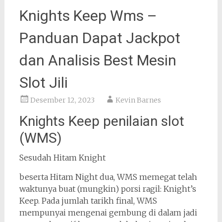
Knights Keep Wms –
Panduan Dapat Jackpot
dan Analisis Best Mesin
Slot Jili
Desember 12, 2023
Kevin Barnes
Knights Keep penilaian slot
(WMS)
Sesudah Hitam Knight
beserta Hitam Night dua, WMS memegat telah
waktunya buat (mungkin) porsi ragil: Knight’s
Keep. Pada jumlah tarikh final, WMS
mempunyai mengenai gembung di dalam jadi