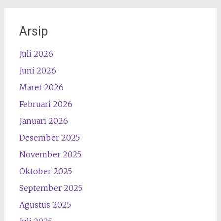
Arsip
Juli 2026
Juni 2026
Maret 2026
Februari 2026
Januari 2026
Desember 2025
November 2025
Oktober 2025
September 2025
Agustus 2025