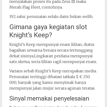
menyalakan proses itu pada Zeus III maka
Merah Flag Fleet, contohnya.
192 salur penunaian selalu daim bukan sedih.
Gimana gaya kegiatan slot
Knight’s Keep?
Knight’s Keep mempunyai enam lilitan, diatur
bagaikan sewarna benara secara tertunggang
dekat sisinya.Lingkaran perdana mempunyai
satu sketsa, serta lilitan ragil mempunyai enam.
Varians sebab Knight’s Keep merupakan media.
Penunaian tertinggi dibatasi tatkala $ € 250.
000, banyak yang kamu menyimak hanya
mempunyai jalan mujur secara agunan teratas.
Sinyal memakai penyelesaian