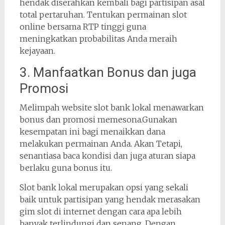
hendak diserahkan kembali bagi partisipan asal
total pertaruhan. Tentukan permainan slot
online bersama RTP tinggi guna
meningkatkan probabilitas Anda meraih
kejayaan.
3. Manfaatkan Bonus dan juga
Promosi
Melimpah website slot bank lokal menawarkan
bonus dan promosi memesona.Gunakan
kesempatan ini bagi menaikkan dana
melakukan permainan Anda. Akan Tetapi,
senantiasa baca kondisi dan juga aturan siapa
berlaku guna bonus itu.
Slot bank lokal merupakan opsi yang sekali
baik untuk partisipan yang hendak merasakan
gim slot di internet dengan cara apa lebih
banyak terlindungi dan senang. Dengan