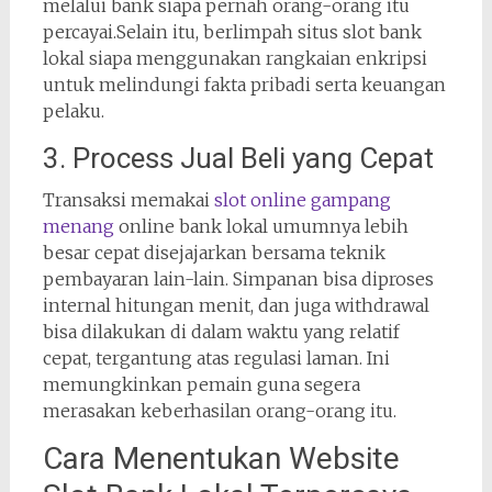
melalui bank siapa pernah orang-orang itu
percayai.Selain itu, berlimpah situs slot bank
lokal siapa menggunakan rangkaian enkripsi
untuk melindungi fakta pribadi serta keuangan
pelaku.
3. Process Jual Beli yang Cepat
Transaksi memakai
slot online gampang
menang
online bank lokal umumnya lebih
besar cepat disejajarkan bersama teknik
pembayaran lain-lain. Simpanan bisa diproses
internal hitungan menit, dan juga withdrawal
bisa dilakukan di dalam waktu yang relatif
cepat, tergantung atas regulasi laman. Ini
memungkinkan pemain guna segera
merasakan keberhasilan orang-orang itu.
Cara Menentukan Website