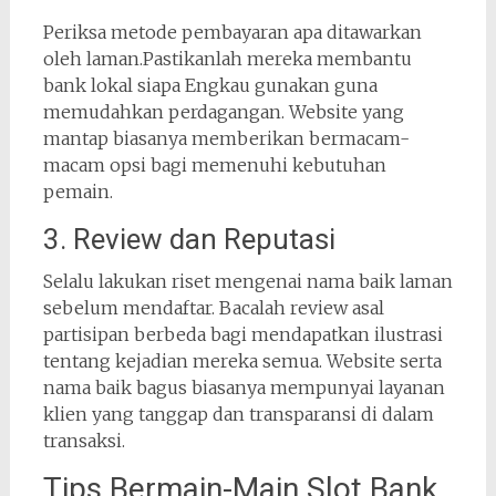
Periksa metode pembayaran apa ditawarkan
oleh laman.Pastikanlah mereka membantu
bank lokal siapa Engkau gunakan guna
memudahkan perdagangan. Website yang
mantap biasanya memberikan bermacam-
macam opsi bagi memenuhi kebutuhan
pemain.
3. Review dan Reputasi
Selalu lakukan riset mengenai nama baik laman
sebelum mendaftar. Bacalah review asal
partisipan berbeda bagi mendapatkan ilustrasi
tentang kejadian mereka semua. Website serta
nama baik bagus biasanya mempunyai layanan
klien yang tanggap dan transparansi di dalam
transaksi.
Tips Bermain-Main Slot Bank