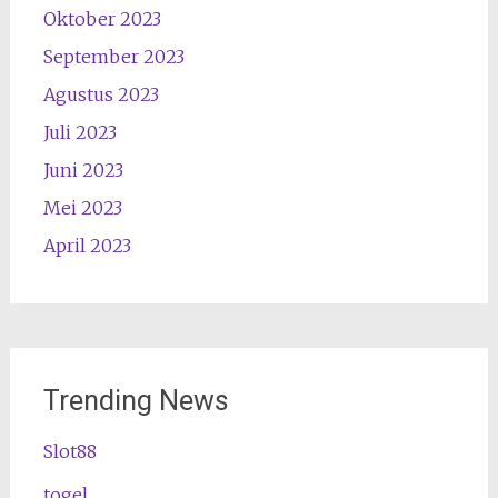
Oktober 2023
September 2023
Agustus 2023
Juli 2023
Juni 2023
Mei 2023
April 2023
Trending News
Slot88
togel