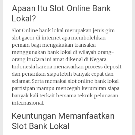
Apaan Itu Slot Online Bank
Lokal?
Slot Online bank lokal merupakan jenis gim
slot gacor di internet apa membolehkan
pemain bagi mengakukan transaksi
menggunakan bank lokal di wilayah orang-
orang itu.Cara ini amat dikenal di Negara
Indonesia karena menawarkan process deposit
dan penarikan siapa lebih banyak cepat dan
selamat. Serta memakai slot online bank lokal,
partisipan mampu mencegah kerumitan siapa
banyak kali terkait bersama teknik pelunasan
internasional.
Keuntungan Memanfaatkan
Slot Bank Lokal