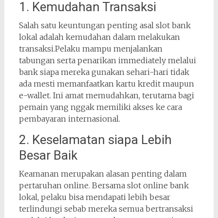
1. Kemudahan Transaksi
Salah satu keuntungan penting asal slot bank
lokal adalah kemudahan dalam melakukan
transaksi.Pelaku mampu menjalankan
tabungan serta penarikan immediately melalui
bank siapa mereka gunakan sehari-hari tidak
ada mesti memanfaatkan kartu kredit maupun
e-wallet. Ini amat memudahkan, terutama bagi
pemain yang nggak memiliki akses ke cara
pembayaran internasional.
2. Keselamatan siapa Lebih
Besar Baik
Keamanan merupakan alasan penting dalam
pertaruhan online. Bersama slot online bank
lokal, pelaku bisa mendapati lebih besar
terlindungi sebab mereka semua bertransaksi