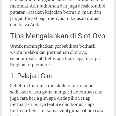
memulai. Atur judi Anda dan juga desak tombol
putaran. Rasakan kejadian bermain-main dan
jangan forget bagi menyusun batasan durasi
dan biaya Anda.
Tips Mengalahkan di Slot Ovo
Untuk meningkatkan probabilitas berhasil
waktu melakukan permainan slot ovo,
selanjutnya ialah beberapa tips siapa mampu
Engkau implement:
1. Pelajari Gim
Sebelum Ini mulai melakukan permainan,
sediakan waktu guna mengerti ketentuan dan
juga cara kerja gim apa Anda pilih.Setiap
permainan punya feature dan bonus siapa
berbeda-beda, makanya vital guna paham cara