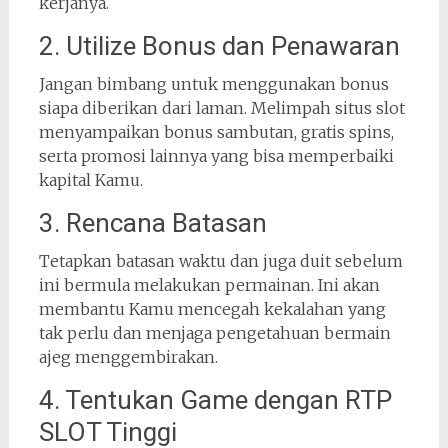
kerjanya.
2. Utilize Bonus dan Penawaran
Jangan bimbang untuk menggunakan bonus
siapa diberikan dari laman. Melimpah situs slot
menyampaikan bonus sambutan, gratis spins,
serta promosi lainnya yang bisa memperbaiki
kapital Kamu.
3. Rencana Batasan
Tetapkan batasan waktu dan juga duit sebelum
ini bermula melakukan permainan. Ini akan
membantu Kamu mencegah kekalahan yang
tak perlu dan menjaga pengetahuan bermain
ajeg menggembirakan.
4. Tentukan Game dengan RTP
SLOT Tinggi