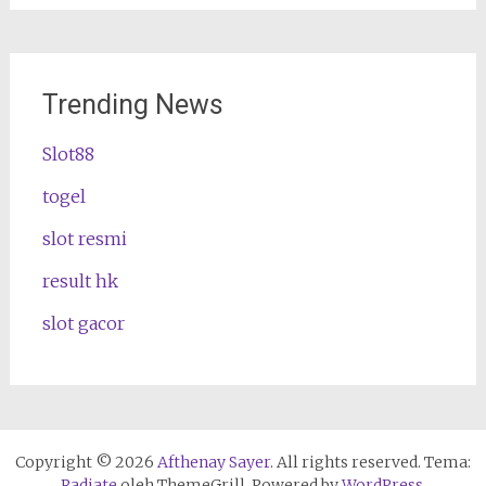
Trending News
Slot88
togel
slot resmi
result hk
slot gacor
Copyright © 2026
Afthenay Sayer
. All rights reserved. Tema:
Radiate
oleh ThemeGrill. Powered by
WordPress
.