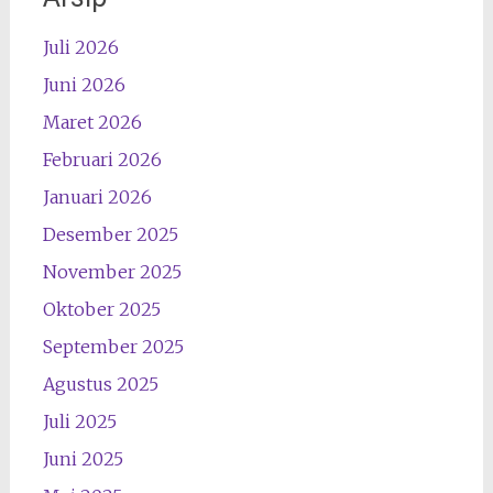
Juli 2026
Juni 2026
Maret 2026
Februari 2026
Januari 2026
Desember 2025
November 2025
Oktober 2025
September 2025
Agustus 2025
Juli 2025
Juni 2025