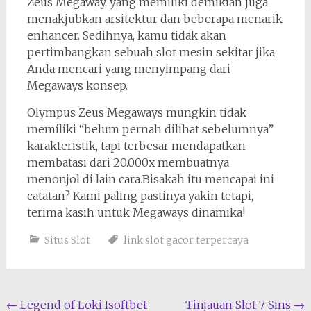
Zeus Megaway, yang memiliki demikian juga
menakjubkan arsitektur dan beberapa menarik
enhancer. Sedihnya, kamu tidak akan
pertimbangkan sebuah slot mesin sekitar jika
Anda mencari yang menyimpang dari
Megaways konsep.
Olympus Zeus Megaways mungkin tidak
memiliki “belum pernah dilihat sebelumnya”
karakteristik, tapi terbesar mendapatkan
membatasi dari 20.000x membuatnya
menonjol di lain cara.Bisakah itu mencapai ini
catatan? Kami paling pastinya yakin tetapi,
terima kasih untuk Megaways dinamika!
Situs Slot
link slot gacor terpercaya
Navigasi
←
Legend of Loki Isoftbet
Tinjauan Slot 7 Sins
→