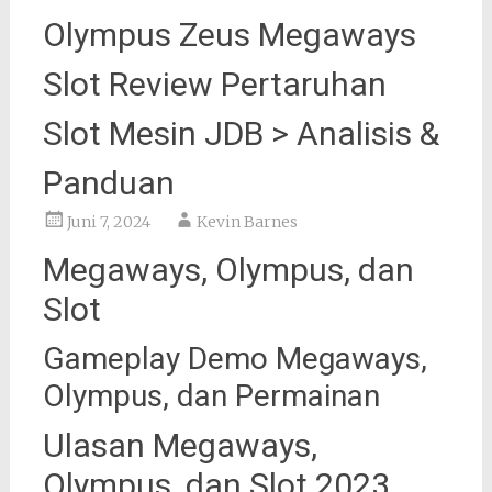
Olympus Zeus Megaways
Slot Review Pertaruhan
Slot Mesin JDB > Analisis &
Panduan
Juni 7, 2024
Kevin Barnes
Megaways, Olympus, dan
Slot
Gameplay Demo Megaways,
Olympus, dan Permainan
Ulasan Megaways,
Olympus, dan Slot 2023