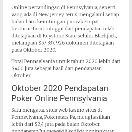
Online pertandingan di Pennsylvania, seperti
yang ada di New Jersey, terus mengalami setiap
bulan baru keuntungan puncak.Empat
berturut-turut minggu dari pendapatan telah
ditetapkan di Keystone State seluler Blackjack,
melampaui $57, 337, 926 dokumen ditetapkan
pada Oktober 2020.
Total Pennsylvania untuk tahun 2020 lebih dari
$400 juta sebagai hasil dari pendapatan
Oktober.
Oktober 2020 Pendapatan
Poker Online Pennsylvania
Satu mengatur situs web kasino situs di
Pennsylvania, Pokerstars Pa, menghasilkan
lebih dari $2,4 juta pada bulan Oktober
pendapatan.Itu mewakili sedikit peningkatan