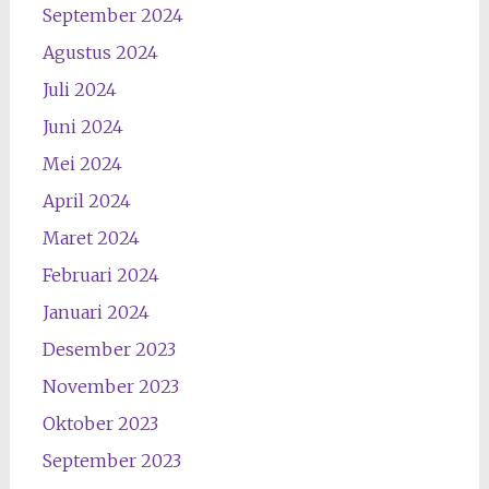
September 2024
Agustus 2024
Juli 2024
Juni 2024
Mei 2024
April 2024
Maret 2024
Februari 2024
Januari 2024
Desember 2023
November 2023
Oktober 2023
September 2023