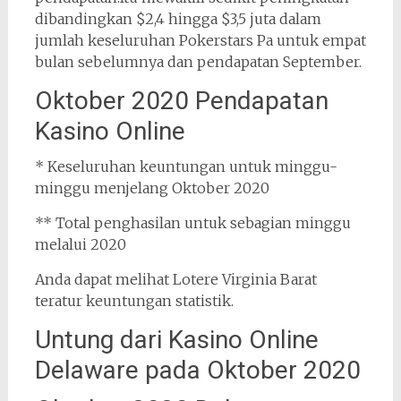
dibandingkan $2,4 hingga $3,5 juta dalam
jumlah keseluruhan Pokerstars Pa untuk empat
bulan sebelumnya dan pendapatan September.
Oktober 2020 Pendapatan
Kasino Online
* Keseluruhan keuntungan untuk minggu-
minggu menjelang Oktober 2020
** Total penghasilan untuk sebagian minggu
melalui 2020
Anda dapat melihat Lotere Virginia Barat
teratur keuntungan statistik.
Untung dari Kasino Online
Delaware pada Oktober 2020