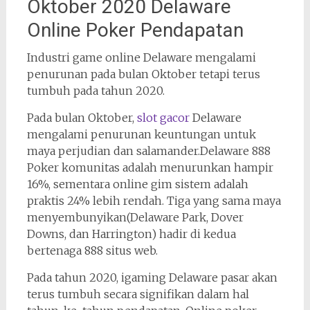
Oktober 2020 Delaware
Online Poker Pendapatan
Industri game online Delaware mengalami
penurunan pada bulan Oktober tetapi terus
tumbuh pada tahun 2020.
Pada bulan Oktober,
slot gacor
Delaware
mengalami penurunan keuntungan untuk
maya perjudian dan salamander.Delaware 888
Poker komunitas adalah menurunkan hampir
16%, sementara online gim sistem adalah
praktis 24% lebih rendah. Tiga yang sama maya
menyembunyikan(Delaware Park, Dover
Downs, dan Harrington) hadir di kedua
bertenaga 888 situs web.
Pada tahun 2020, igaming Delaware pasar akan
terus tumbuh secara signifikan dalam hal