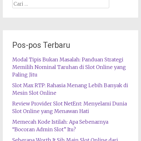
Cari
apa:
Pos-pos Terbaru
Modal Tipis Bukan Masalah: Panduan Strategi
Memilih Nominal Taruhan di Slot Online yang
Paling Jitu
Slot Max RTP: Rahasia Menang Lebih Banyak di
Mesin Slot Online
Review Provider Slot NetEnt: Menyelami Dunia
Slot Online yang Menawan Hati
Memecah Kode Istilah: Apa Sebenarnya
“Bocoran Admin Slot” Itu?
Seberapa Worth It Sih Main Slot Online dari