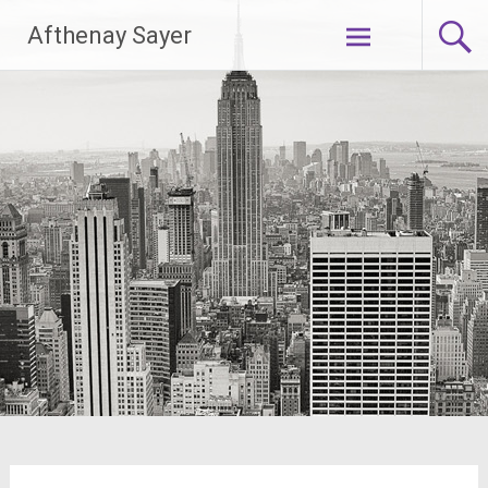
Lompat
Afthenay Sayer
ke
konten