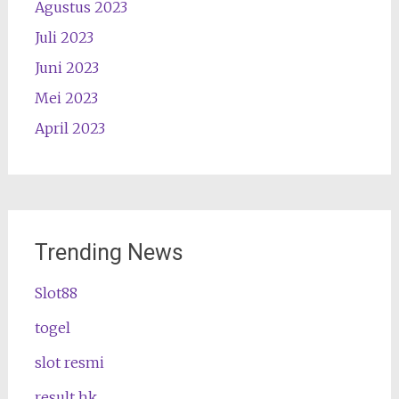
Agustus 2023
Juli 2023
Juni 2023
Mei 2023
April 2023
Trending News
Slot88
togel
slot resmi
result hk