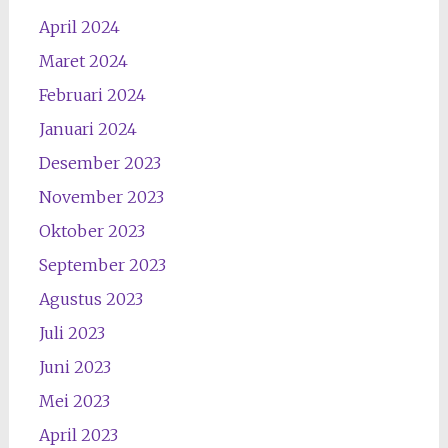
April 2024
Maret 2024
Februari 2024
Januari 2024
Desember 2023
November 2023
Oktober 2023
September 2023
Agustus 2023
Juli 2023
Juni 2023
Mei 2023
April 2023