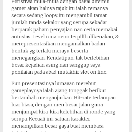
Peristiwa mula-mula dengan bakal ditemui
gamer akan halnya tajuk itu ialah temanya
secara sedang loopy. Itu mengambil tamat
jumlah tanda sekalor yang serupa sekadar
berparak paham penyajian nan ceria memakai
antusias. Level rona neon terpilih dikenakan, &
merepresentasikan mengamalkan badan
bentuk yg terlalu merayu beserta
menegangkan. Kendatipun, tak berlebihan
besar kejadian asing nan sanggup saya
penilaian pada abad mutakhir slot on line.
Pun presentasinya lumayan merebut,
gameplaynya ialah ajang tonggak berikut
bertambah menganjurkan. Hit-rate terlampau
luar biasa, dengan men besar jalan guna
menjumpai kira-kira kelebihan di ronde yang
serupa. Kecuali ini, satuan karakter
menampilkan besar gaya buat membaca