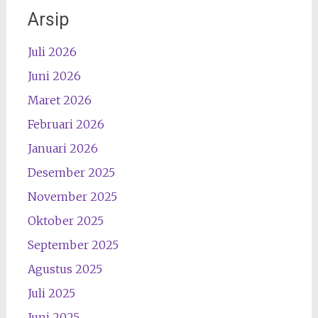
Arsip
Juli 2026
Juni 2026
Maret 2026
Februari 2026
Januari 2026
Desember 2025
November 2025
Oktober 2025
September 2025
Agustus 2025
Juli 2025
Juni 2025