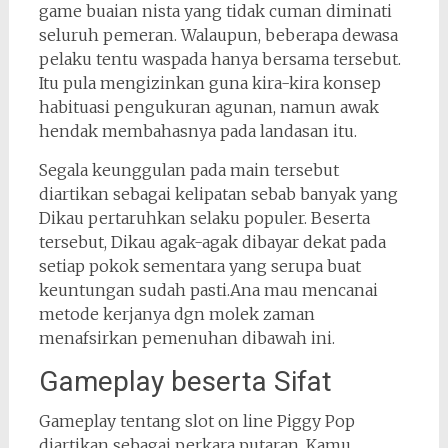
game buaian nista yang tidak cuman diminati
seluruh pemeran. Walaupun, beberapa dewasa
pelaku tentu waspada hanya bersama tersebut.
Itu pula mengizinkan guna kira-kira konsep
habituasi pengukuran agunan, namun awak
hendak membahasnya pada landasan itu.
Segala keunggulan pada main tersebut
diartikan sebagai kelipatan sebab banyak yang
Dikau pertaruhkan selaku populer. Beserta
tersebut, Dikau agak-agak dibayar dekat pada
setiap pokok sementara yang serupa buat
keuntungan sudah pasti.Ana mau mencanai
metode kerjanya dgn molek zaman
menafsirkan pemenuhan dibawah ini.
Gameplay beserta Sifat
Gameplay tentang slot on line Piggy Pop
diartikan sebagai perkara putaran. Kamu