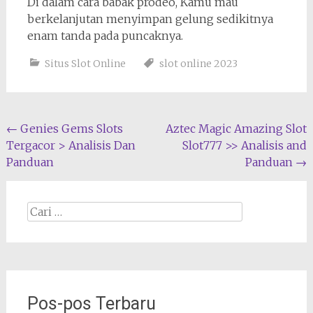
Di dalam cara babak prodeo, Kamu mau
berkelanjutan menyimpan gelung sedikitnya
enam tanda pada puncaknya.
Situs Slot Online
slot online 2023
Navigasi
←
Genies Gems Slots
Aztec Magic Amazing Slot
Tergacor > Analisis Dan
Slot777 >> Analisis and
pos
Panduan
Panduan
→
Cari
apa:
Pos-pos Terbaru