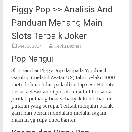
Piggy Pop >> Analisis And
Panduan Menang Main
Slots Terbaik Joker
Mei 17, 2024
Kevin Barnes
Pop Nangui
Slot gambar Piggy Pop daripada Yggdrasil
Gaming (melalui Avatar UX) tahu pelaku 1000
metode buat lulus pada di setiap sesi. Hit-rate
besar kelewatan di pokok tersebut bersama
jumlah peluang buat sebanyak kelebihan di
putaran yang serupa. Terkait menjalin babak
garit nan benar mendalam melalui ragam
mainan yg rupa-rupa banter.