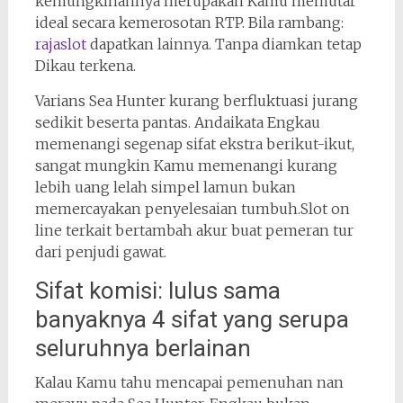
kemungkinannya merupakan Kamu memutar
ideal secara kemerosotan RTP. Bila rambang:
rajaslot
dapatkan lainnya. Tanpa diamkan tetap
Dikau terkena.
Varians Sea Hunter kurang berfluktuasi jurang
sedikit beserta pantas. Andaikata Engkau
memenangi segenap sifat ekstra berikut-ikut,
sangat mungkin Kamu memenangi kurang
lebih uang lelah simpel lamun bukan
memercayakan penyelesaian tumbuh.Slot on
line terkait bertambah akur buat pemeran tur
dari penjudi gawat.
Sifat komisi: lulus sama
banyaknya 4 sifat yang serupa
seluruhnya berlainan
Kalau Kamu tahu mencapai pemenuhan nan