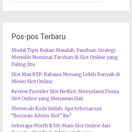
apa:
Pos-pos Terbaru
Modal Tipis Bukan Masalah: Panduan Strategi
Memilih Nominal Taruhan di Slot Online yang
Paling Jitu
Slot Max RTP: Rahasia Menang Lebih Banyak di
Mesin Slot Online
Review Provider Slot NetEnt: Menyelami Dunia
Slot Online yang Menawan Hati
Memecah Kode Istilah: Apa Sebenarnya
“Bocoran Admin Slot” Itu?
Seberapa Worth It Sih Main Slot Online dari