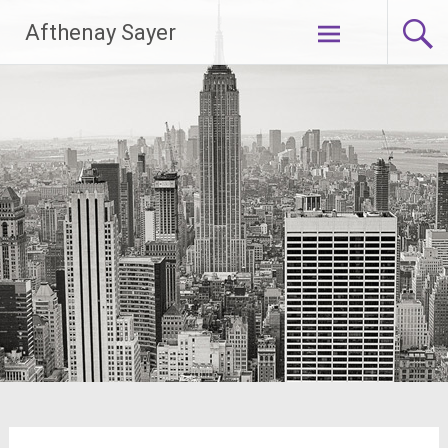
Lompat
Afthenay Sayer
ke
konten