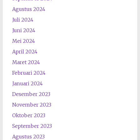
Agustus 2024
Juli 2024
Juni 2024
Mei 2024
April 2024
Maret 2024
Februari 2024
Januari 2024
Desember 2023
November 2023
Oktober 2023
September 2023
Agustus 2023