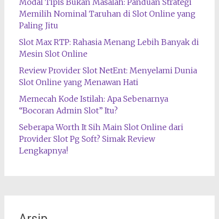
Modal Tipis Bukan Masalah: Panduan Strategi
Memilih Nominal Taruhan di Slot Online yang
Paling Jitu
Slot Max RTP: Rahasia Menang Lebih Banyak di
Mesin Slot Online
Review Provider Slot NetEnt: Menyelami Dunia
Slot Online yang Menawan Hati
Memecah Kode Istilah: Apa Sebenarnya
“Bocoran Admin Slot” Itu?
Seberapa Worth It Sih Main Slot Online dari
Provider Slot Pg Soft? Simak Review
Lengkapnya!
Arsip