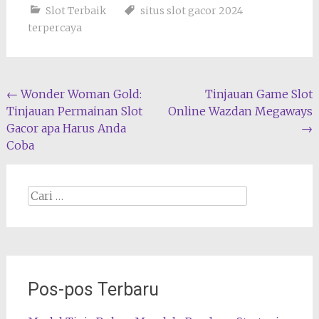
Slot Terbaik
situs slot gacor 2024
terpercaya
Navigasi
←
Wonder Woman Gold:
Tinjauan Game Slot
Tinjauan Permainan Slot
Online Wazdan Megaways
pos
Gacor apa Harus Anda
→
Coba
Cari
apa:
Pos-pos Terbaru