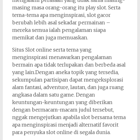
mengalami perasaan yang tidak sama masing-
masing masa orang-orang itu play slot. Serta
tema-tema apa menginspirasi, slot gacor
berubah lebih asal sekadar permainan –
mereka semua ialah pengalaman siapa
memikat dan juga memuaskan.
Situs Slot online serta tema yang
menginspirasi menawarkan pengalaman
bermain apa tidak terlupakan dan berbeda asal
yang lain.Dengan aneka topik yang tersedia,
sekumpulan partisipan dapat mengeksplorasi
alam fantasi, adventure, lautan, dan juga ruang
angkasa dalam satu game. Dengan
keuntungan-keuntungan yang diberikan
dengan bermacam-macam judul tersebut,
nggak mengejutkan apabila slot bersama tema
apa menginspirasi menjadi alternatif favorit
para penyuka slot online di segala dunia.