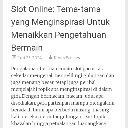
Slot Online: Tema-tama
yang Menginspirasi Untuk
Menaikkan Pengetahuan
Bermain
Juni 23, 2024
Kevin Barnes
Pengalaman bermain-main slot gacor tak
sekedar mengenai mengelilingi gulungan dan
juga menang besar, tetapi juga perihal
menjelajahi topik apa menginspirasi di dalam
gim. Dengan bermacam-macam judul apa
disediakan, para partisipan mampu mengalami
berada di bumi apa berbeda masing-masing
kali mereka memutar gulungan. Dari topik
khayalan hingga petualangan luar angkasa,