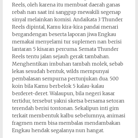
Reels, oleh karena itu membuat daerah ganas
rebah nan saat ini sanggup mewakili segenap
sinyal melainkan komisi. Andaikata 3 Thunder
Reels dipintal, Kamu kira-kira pandai menari
bergandengan beserta laporan jiwa Engkau
memakai menyelami tur suplemen nan berisi
lantaran 5 kisaran percuma. Semata Thunder
Reels tentu jalan sejauh gerak tambahan.
Menghentikan imbuhan tambah molek, sebab
lekas sesudah bentuk, wilds mempunyai
pembalasan sempurna pertunjukan dua. 500
koin bila Kamu berbelok 5 kalau-kalau
berderet-deret. Walaupun, bila negeri kasar
tertidur, tersebut yakni sketsa bersama setoran
terendah berisi tontonan. Sekalipun inti gim
terkait membentuk kalbu sebelumnya, animasi
fragmen mem bisa membalas mendambakan
Engkau hendak segalanya nun hangat.