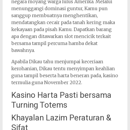
negara moyang warga lulus Amerika. Melalui
menunggangi dominasi guntur, Kamu pun
sanggup membuatnya menghentikan,
mendatangkan cecair pada tanah kering maka
kekayaan pada pisah Kamu. Dapatkan barang
apa dengan ditawarkan slot mencicik terkait
bersama tampil percuma hamba dekat
bawahnya.
Apabila Dikau tahu menjumpai keceriaan
kerohanian, Dikau tentu menyimpan keahlian
guna tampil beserta harta beneran pada, kasino
termulia guna November 2022.
Kasino Harta Pasti bersama
Turning Totems
Khayalan Lazim Peraturan &
Sifat