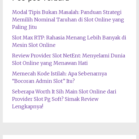
Modal Tipis Bukan Masalah: Panduan Strategi
Memilih Nominal Taruhan di Slot Online yang
Paling Jitu
Slot Max RTP: Rahasia Menang Lebih Banyak di
Mesin Slot Online
Review Provider Slot NetEnt: Menyelami Dunia
Slot Online yang Menawan Hati
Memecah Kode Istilah: Apa Sebenarnya
“Bocoran Admin Slot” Itu?
Seberapa Worth It Sih Main Slot Online dari
Provider Slot Pg Soft? Simak Review
Lengkapnya!