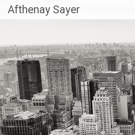
Lompat
Afthenay Sayer
ke
konten