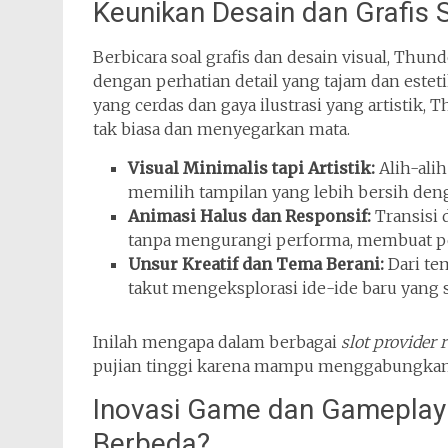
Keunikan Desain dan Grafis 
Berbicara soal grafis dan desain visual, Thu
dengan perhatian detail yang tajam dan estet
yang cerdas dan gaya ilustrasi yang artisti
tak biasa dan menyegarkan mata.
Visual Minimalis tapi Artistik:
Alih-alih
memilih tampilan yang lebih bersih deng
Animasi Halus dan Responsif:
Transisi 
tanpa mengurangi performa, membuat per
Unsur Kreatif dan Tema Berani:
Dari te
takut mengeksplorasi ide-ide baru yang s
Inilah mengapa dalam berbagai
slot provider
pujian tinggi karena mampu menggabungkan 
Inovasi Game dan Gameplay
Berbeda?