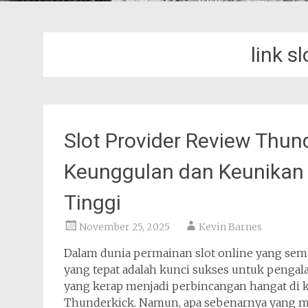
link s
Slot Provider Review Thu
Keunggulan dan Keunikan 
Tinggi
November 25, 2025
Kevin Barnes
Dalam dunia permainan slot online yang sem
yang tepat adalah kunci sukses untuk pengal
yang kerap menjadi perbincangan hangat di
Thunderkick. Namun, apa sebenarnya yang