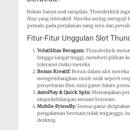
Bukan hanya soal tampilan, Thunderkick juga
fitur yang interaktif. Mereka sering menguj
pemain pada perjalanan yang seru dan penuh 
Fitur-Fitur Unggulan Slot Thun
Volatilitas Beragam:
Thunderkick menawar
hingga sangat tinggi, memberi pilihan 
toleransi risiko mereka.
Bonus Kreatif:
Bonus dalam slot mereka 
mengembangkan mode unik seperti resp
penyebaran fitur mini game dalam perm
AutoPlay & Quick Spin:
Memanjakan pema
tanpa kehilangan sensasi bermain.
Mobile-Friendly:
Semua game diciptakan
pengalaman bermain tidak terganggu, b
desktop.