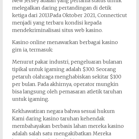
New Jersey adalah yang pertama status untuk
melegalkan daring pertandingan di detik
ketiga dari 2013.Pada Oktober 2021, Connecticut
menjadi yang terbaru kondisi kepada
mendekriminalisasi situs web kasino.
Kasino online menawarkan berbagai kasino
gim ia, termasuk:
Menurut pakar industri, pengeluaran bulanan
tipikal untuk igaming adalah $300. Seorang
petaruh olahraga menghabiskan sekitar $100
per bulan. Pada akhirnya, operator mungkin
bisa langsung oleh pemasaran atletik taruhan
untuk igaming.
Kekhawatiran negara bahwa sesuai hukum
Kami daring kasino taruhan kehendak
membahayakan berbasis lahan mereka kasino
adalah salah satu mengakibatkan Mereka