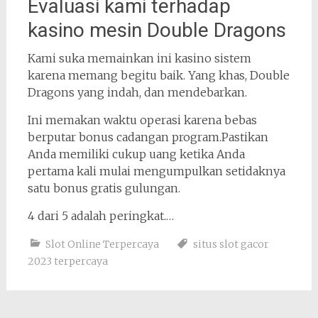
Evaluasi kami terhadap
kasino mesin Double Dragons
Kami suka memainkan ini kasino sistem
karena memang begitu baik. Yang khas, Double
Dragons yang indah, dan mendebarkan.
Ini memakan waktu operasi karena bebas
berputar bonus cadangan program.Pastikan
Anda memiliki cukup uang ketika Anda
pertama kali mulai mengumpulkan setidaknya
satu bonus gratis gulungan.
4 dari 5 adalah peringkat.…
Slot Online Terpercaya
situs slot gacor
2023 terpercaya