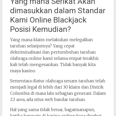
Yang mana Serikat Akan
dimasukkan dalam Standar
Kami Online Blackjack
Posisi Kemudian?
Yang mana klaim melakukan melegalkan
taruhan selanjutnya? Yang cepat
dekriminalisasi dan pertumbuhan taruhan
olahraga online kami selama empat terakhir
kali telah mengesankan. Tidak banyak kita
maya kasino.
Sementara diatur olahraga senam taruhan telah
menjadi legal di lebih dari 30 klaim dan Distrik
Columbia di masa lalu sebagian generasi. Dalam
22 area, ada situs web bandar taruhan.
Hal yang sama tidak benar, bagaimanapun,
ketika bermain di kasino online (juga disebut