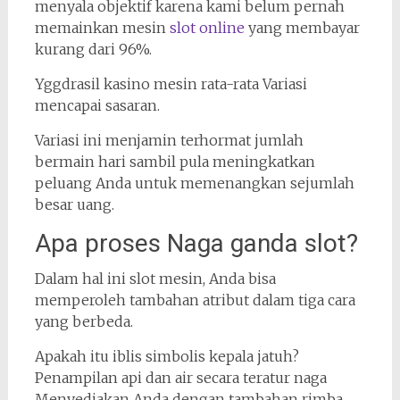
menyala objektif karena kami belum pernah
memainkan mesin
slot online
yang membayar
kurang dari 96%.
Yggdrasil kasino mesin rata-rata Variasi
mencapai sasaran.
Variasi ini menjamin terhormat jumlah
bermain hari sambil pula meningkatkan
peluang Anda untuk memenangkan sejumlah
besar uang.
Apa proses Naga ganda slot?
Dalam hal ini slot mesin, Anda bisa
memperoleh tambahan atribut dalam tiga cara
yang berbeda.
Apakah itu iblis simbolis kepala jatuh?
Penampilan api dan air secara teratur naga
Menyediakan Anda dengan tambahan rimba