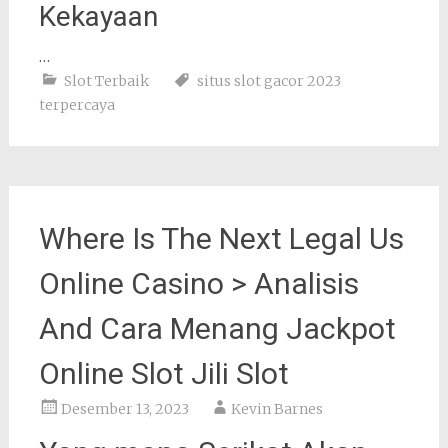
Kekayaan
…
Slot Terbaik
situs slot gacor 2023
terpercaya
Where Is The Next Legal Us
Online Casino > Analisis
And Cara Menang Jackpot
Online Slot Jili Slot
Desember 13, 2023
Kevin Barnes