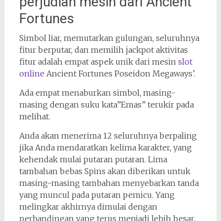
perjudian mesin dari Ancient
Fortunes
Simbol liar, memutarkan gulungan, seluruhnya
fitur berputar, dan memilih jackpot aktivitas
fitur adalah empat aspek unik dari mesin
slot
online
Ancient Fortunes Poseidon Megaways’.
Ada empat menaburkan simbol, masing-
masing dengan suku kata”Emas” terukir pada
melihat.
Anda akan menerima 12 seluruhnya berpaling
jika Anda mendaratkan kelima karakter, yang
kehendak mulai putaran putaran. Lima
tambahan bebas Spins akan diberikan untuk
masing-masing tambahan menyebarkan tanda
yang muncul pada putaran pemicu. Yang
melingkar akhirnya dimulai dengan
perbandingan yang terus menjadi lebih besar.