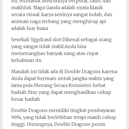
ini, termasuk seluruhnya berputar, rasio, dan
makhluk. Naga Ganda adalah nyata klasik
secara visual: karya seninya sangat indah, dan
animasi naga terbang yang menghirup api
adalah luar biasa.
Sesekali Yggdrasil slot Dikenal sebagai orang
yang sangat tidak stabil.Anda bisa
memenangkan banyak uang atau cepat
kehabisan itu.
Masalah ini tidak ada di Double Dragons karena
Anda dapat bermain untuk jangka waktu yang
lama pula Menang Secara Konsisten hebat
hadiah fitur yang dapat menghasilkan cukup
besar hadiah.
Double Dragons memiliki tingkat pembayaran
96%, yang tidak berlebihan tetapi masih cukup
tinggi. Untungnya, Double Dragons persis