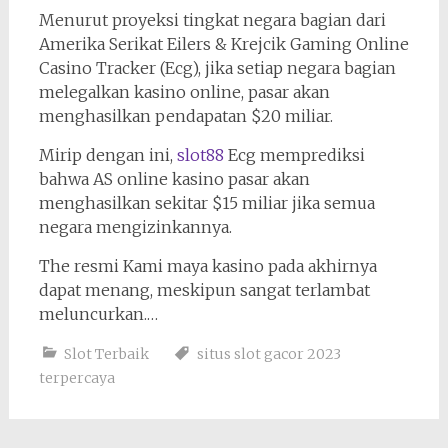
Menurut proyeksi tingkat negara bagian dari
Amerika Serikat Eilers & Krejcik Gaming Online
Casino Tracker (Ecg), jika setiap negara bagian
melegalkan kasino online, pasar akan
menghasilkan pendapatan $20 miliar.
Mirip dengan ini,
slot88
Ecg memprediksi
bahwa AS online kasino pasar akan
menghasilkan sekitar $15 miliar jika semua
negara mengizinkannya.
The resmi Kami maya kasino pada akhirnya
dapat menang, meskipun sangat terlambat
meluncurkan.…
Slot Terbaik
situs slot gacor 2023
terpercaya