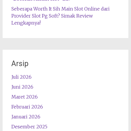
Seberapa Worth It Sih Main Slot Online dari
Provider Slot Pg Soft? Simak Review
Lengkapnya!
Arsip
Juli 2026
Juni 2026
Maret 2026
Februari 2026
Januari 2026
Desember 2025