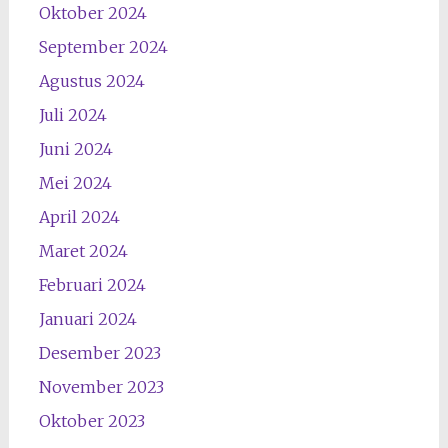
Oktober 2024
September 2024
Agustus 2024
Juli 2024
Juni 2024
Mei 2024
April 2024
Maret 2024
Februari 2024
Januari 2024
Desember 2023
November 2023
Oktober 2023