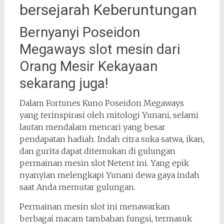
bersejarah Keberuntungan
Bernyanyi Poseidon
Megaways slot mesin dari
Orang Mesir Kekayaan
sekarang juga!
Dalam Fortunes Kuno Poseidon Megaways
yang terinspirasi oleh mitologi Yunani, selami
lautan mendalam mencari yang besar
pendapatan hadiah. Indah citra suka satwa, ikan,
dan gurita dapat ditemukan di gulungan
permainan mesin slot Netent ini. Yang epik
nyanyian melengkapi Yunani dewa gaya indah
saat Anda memutar gulungan.
Permainan mesin slot ini menawarkan
berbagai macam tambahan fungsi, termasuk