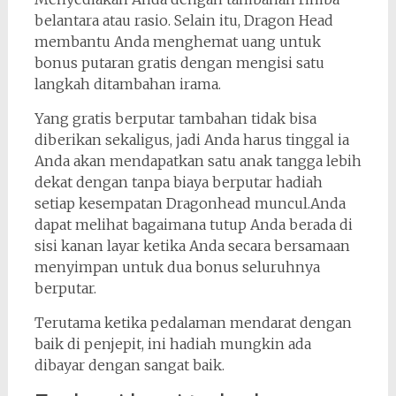
belantara atau rasio. Selain itu, Dragon Head
membantu Anda menghemat uang untuk
bonus putaran gratis dengan mengisi satu
langkah ditambahan irama.
Yang gratis berputar tambahan tidak bisa
diberikan sekaligus, jadi Anda harus tinggal ia
Anda akan mendapatkan satu anak tangga lebih
dekat dengan tanpa biaya berputar hadiah
setiap kesempatan Dragonhead muncul.Anda
dapat melihat bagaimana tutup Anda berada di
sisi kanan layar ketika Anda secara bersamaan
menyimpan untuk dua bonus seluruhnya
berputar.
Terutama ketika pedalaman mendarat dengan
baik di penjepit, ini hadiah mungkin ada
dibayar dengan sangat baik.