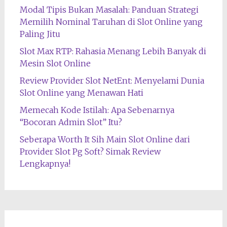
Modal Tipis Bukan Masalah: Panduan Strategi
Memilih Nominal Taruhan di Slot Online yang
Paling Jitu
Slot Max RTP: Rahasia Menang Lebih Banyak di
Mesin Slot Online
Review Provider Slot NetEnt: Menyelami Dunia
Slot Online yang Menawan Hati
Memecah Kode Istilah: Apa Sebenarnya
“Bocoran Admin Slot” Itu?
Seberapa Worth It Sih Main Slot Online dari
Provider Slot Pg Soft? Simak Review
Lengkapnya!