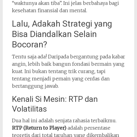
“waktunya akan tiba”. Ini jelas berbahaya bagi
kesehatan finansial dan mental.
Lalu, Adakah Strategi yang
Bisa Diandalkan Selain
Bocoran?
Tentu saja ada! Daripada bergantung pada kabar
angin, lebih baik bangun fondasi bermain yang
kuat. Ini bukan tentang trik curang, tapi
tentang menjadi pemain yang cerdas dan
bertanggung jawab.
Kenali Si Mesin: RTP dan
Volatilitas
Dua hal ini adalah senjata rahasia terbaikmu.
RTP (Return to Player)
adalah persentase
teoretis dari total taruhan yang dikembalikan