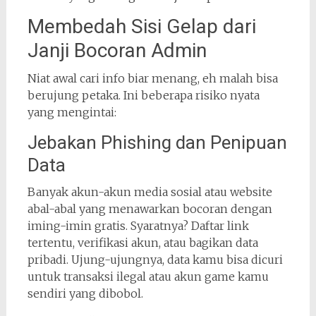
Membedah Sisi Gelap dari
Janji Bocoran Admin
Niat awal cari info biar menang, eh malah bisa
berujung petaka. Ini beberapa risiko nyata
yang mengintai:
Jebakan Phishing dan Penipuan
Data
Banyak akun-akun media sosial atau website
abal-abal yang menawarkan bocoran dengan
iming-imin gratis. Syaratnya? Daftar link
tertentu, verifikasi akun, atau bagikan data
pribadi. Ujung-ujungnya, data kamu bisa dicuri
untuk transaksi ilegal atau akun game kamu
sendiri yang dibobol.