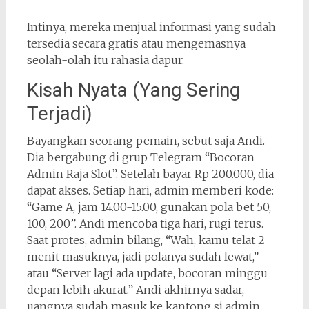
Intinya, mereka menjual informasi yang sudah
tersedia secara gratis atau mengemasnya
seolah-olah itu rahasia dapur.
Kisah Nyata (Yang Sering
Terjadi)
Bayangkan seorang pemain, sebut saja Andi.
Dia bergabung di grup Telegram “Bocoran
Admin Raja Slot”. Setelah bayar Rp 200.000, dia
dapat akses. Setiap hari, admin memberi kode:
“Game A, jam 14.00-15.00, gunakan pola bet 50,
100, 200”. Andi mencoba tiga hari, rugi terus.
Saat protes, admin bilang, “Wah, kamu telat 2
menit masuknya, jadi polanya sudah lewat,”
atau “Server lagi ada update, bocoran minggu
depan lebih akurat.” Andi akhirnya sadar,
uangnya sudah masuk ke kantong si admin,