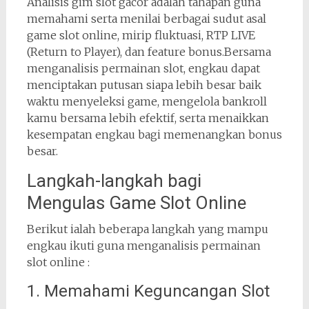
Analisis gim slot gacor adalah tahapan guna
memahami serta menilai berbagai sudut asal
game slot online, mirip fluktuasi, RTP LIVE
(Return to Player), dan feature bonus.Bersama
menganalisis permainan slot, engkau dapat
menciptakan putusan siapa lebih besar baik
waktu menyeleksi game, mengelola bankroll
kamu bersama lebih efektif, serta menaikkan
kesempatan engkau bagi memenangkan bonus
besar.
Langkah-langkah bagi
Mengulas Game Slot Online
Berikut ialah beberapa langkah yang mampu
engkau ikuti guna menganalisis permainan
slot online :
1. Memahami Keguncangan Slot