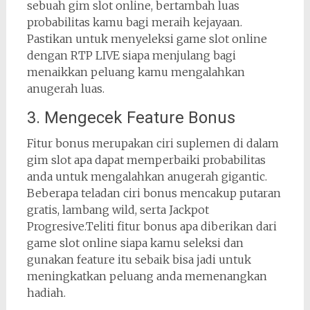
sebuah gim slot online, bertambah luas
probabilitas kamu bagi meraih kejayaan.
Pastikan untuk menyeleksi game slot online
dengan RTP LIVE siapa menjulang bagi
menaikkan peluang kamu mengalahkan
anugerah luas.
3. Mengecek Feature Bonus
Fitur bonus merupakan ciri suplemen di dalam
gim slot apa dapat memperbaiki probabilitas
anda untuk mengalahkan anugerah gigantic.
Beberapa teladan ciri bonus mencakup putaran
gratis, lambang wild, serta Jackpot
Progresive.Teliti fitur bonus apa diberikan dari
game slot online siapa kamu seleksi dan
gunakan feature itu sebaik bisa jadi untuk
meningkatkan peluang anda memenangkan
hadiah.