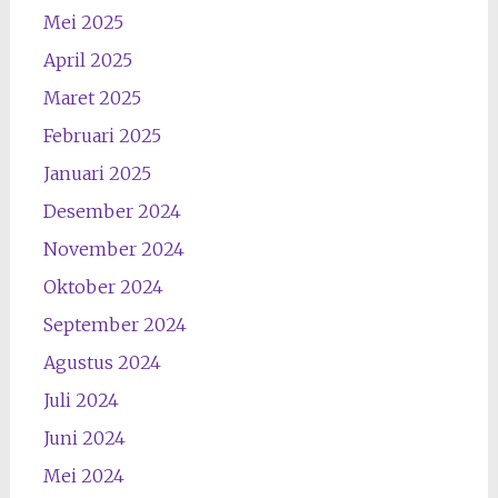
Mei 2025
April 2025
Maret 2025
Februari 2025
Januari 2025
Desember 2024
November 2024
Oktober 2024
September 2024
Agustus 2024
Juli 2024
Juni 2024
Mei 2024