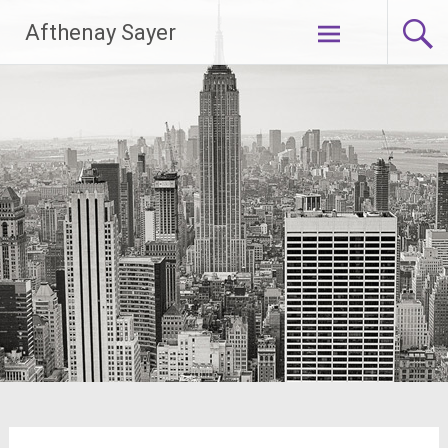
Lompat
Afthenay Sayer
ke
konten