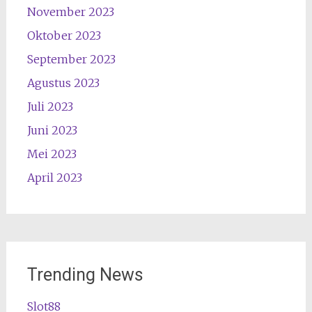
November 2023
Oktober 2023
September 2023
Agustus 2023
Juli 2023
Juni 2023
Mei 2023
April 2023
Trending News
Slot88