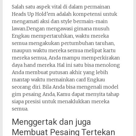
Salah satu aspek vital di dalam permainan
Heads Up Hold’em adalah kompetensi untuk
mengamati aksi dan style bermain-main
lawan.Dengan mengawasi gimana musuh
Engkau mempertaruhkan, waktu mereka
semua mengakukan pertumbuhan taruhan,
maupun waktu mereka semua melipat kartu
mereka semua, Anda mampu memperkirakan
daya hand mereka. Hal ini satu bisa menolong
Anda membuat putusan akhir yang lebih
mantap waktu memainkan card Engkau
seorang diri. Bila Anda bisa mengenali model
gim pesaing Anda, Kamu dapat menyita tahap
siapa presisi untuk menaklukkan mereka
semua.
Menggertak dan juga
Membuat Pesaing Tertekan