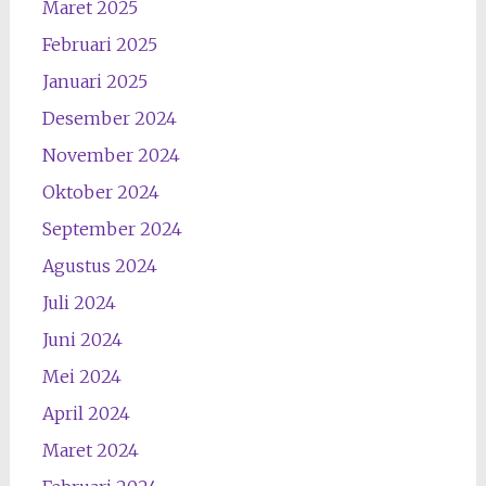
Maret 2025
Februari 2025
Januari 2025
Desember 2024
November 2024
Oktober 2024
September 2024
Agustus 2024
Juli 2024
Juni 2024
Mei 2024
April 2024
Maret 2024