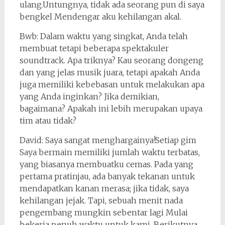
ulang.Untungnya, tidak ada seorang pun di saya
bengkel Mendengar aku kehilangan akal.
Bwb: Dalam waktu yang singkat, Anda telah
membuat tetapi beberapa spektakuler
soundtrack. Apa triknya? Kau seorang dongeng
dan yang jelas musik juara, tetapi apakah Anda
juga memiliki kebebasan untuk melakukan apa
yang Anda inginkan? Jika demikian,
bagaimana? Apakah ini lebih merupakan upaya
tim atau tidak?
David: Saya sangat menghargainya!Setiap gim
Saya bermain memiliki jumlah waktu terbatas,
yang biasanya membuatku cemas. Pada yang
pertama pratinjau, ada banyak tekanan untuk
mendapatkan kanan merasa; jika tidak, saya
kehilangan jejak. Tapi, sebuah menit nada
pengembang mungkin sebentar lagi Mulai
bekerja penuh waktu untuk kami. Berikutnya,