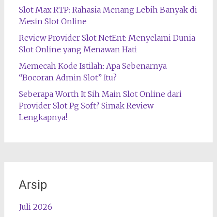
Slot Max RTP: Rahasia Menang Lebih Banyak di
Mesin Slot Online
Review Provider Slot NetEnt: Menyelami Dunia
Slot Online yang Menawan Hati
Memecah Kode Istilah: Apa Sebenarnya
“Bocoran Admin Slot” Itu?
Seberapa Worth It Sih Main Slot Online dari
Provider Slot Pg Soft? Simak Review
Lengkapnya!
Arsip
Juli 2026