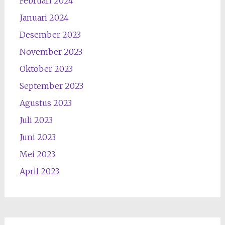
Februari 2024
Januari 2024
Desember 2023
November 2023
Oktober 2023
September 2023
Agustus 2023
Juli 2023
Juni 2023
Mei 2023
April 2023