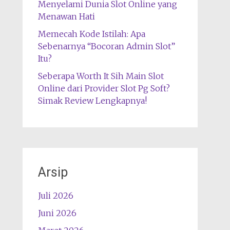
Menyelami Dunia Slot Online yang
Menawan Hati
Memecah Kode Istilah: Apa
Sebenarnya “Bocoran Admin Slot”
Itu?
Seberapa Worth It Sih Main Slot
Online dari Provider Slot Pg Soft?
Simak Review Lengkapnya!
Arsip
Juli 2026
Juni 2026