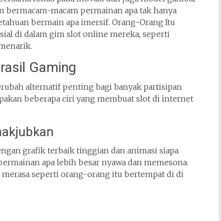
an bermacam-macam permainan apa tak hanya
ahuan bermain apa imersif. Orang-Orang Itu
l di dalam gim slot online mereka, seperti
menarik.
drasil Gaming
rubah alternatif penting bagi banyak partisipan
pakan beberapa ciri yang membuat slot di internet
nakjubkan
engan grafik terbaik tinggian dan animasi siapa
 permainan apa lebih besar nyawa dan memesona.
merasa seperti orang-orang itu bertempat di di