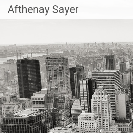
Lompat
Afthenay Sayer
ke
konten