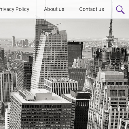
rivacy Policy
About us
Contact us