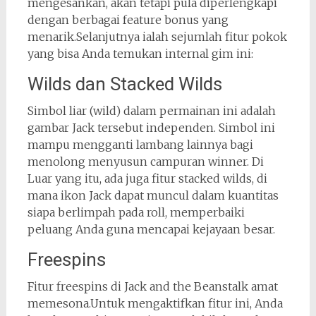
mengesankan, akan tetapi pula diperlengkapi
dengan berbagai feature bonus yang
menarik.Selanjutnya ialah sejumlah fitur pokok
yang bisa Anda temukan internal gim ini:
Wilds dan Stacked Wilds
Simbol liar (wild) dalam permainan ini adalah
gambar Jack tersebut independen. Simbol ini
mampu mengganti lambang lainnya bagi
menolong menyusun campuran winner. Di
Luar yang itu, ada juga fitur stacked wilds, di
mana ikon Jack dapat muncul dalam kuantitas
siapa berlimpah pada roll, memperbaiki
peluang Anda guna mencapai kejayaan besar.
Freespins
Fitur freespins di Jack and the Beanstalk amat
memesona.Untuk mengaktifkan fitur ini, Anda