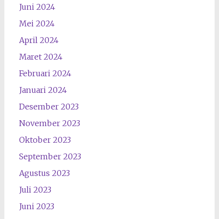
Juni 2024
Mei 2024
April 2024
Maret 2024
Februari 2024
Januari 2024
Desember 2023
November 2023
Oktober 2023
September 2023
Agustus 2023
Juli 2023
Juni 2023