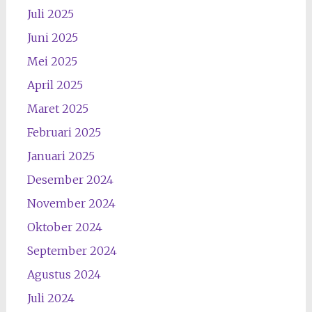
Juli 2025
Juni 2025
Mei 2025
April 2025
Maret 2025
Februari 2025
Januari 2025
Desember 2024
November 2024
Oktober 2024
September 2024
Agustus 2024
Juli 2024