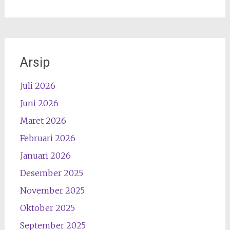
Arsip
Juli 2026
Juni 2026
Maret 2026
Februari 2026
Januari 2026
Desember 2025
November 2025
Oktober 2025
September 2025