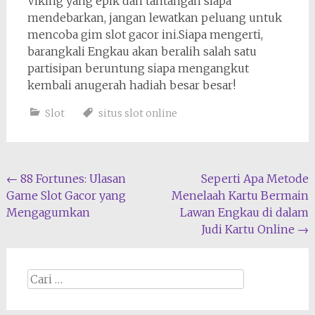
Viking yang epik dan tantangan siapa
mendebarkan, jangan lewatkan peluang untuk
mencoba gim slot gacor ini.Siapa mengerti,
barangkali Engkau akan beralih salah satu
partisipan beruntung siapa mengangkut
kembali anugerah hadiah besar besar!
Slot
situs slot online
Navigasi
←
88 Fortunes: Ulasan
Seperti Apa Metode
Game Slot Gacor yang
Menelaah Kartu Bermain
pos
Mengagumkan
Lawan Engkau di dalam
Judi Kartu Online
→
Cari
apa: