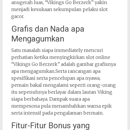
anugerah luas, “Vikings Go Berzerk” yakin
menjadi kesukaan sekumpulan pelaku slot
gacor.
Grafis dan Nada apa
Mengagumkan
Satu masalah siapa immediately mencuri
perhatian ketika menyingkirkan slot online
“Vikings Go Berzerk” adalah gambar grafisnya
apa mengagumkan.Serta rancangan apa
spesifikasi serta pencelupan apa nyawa,
pemain bakal mengalami seperti orang-orang
itu sepenuhnya berlayar dalam lautan Viking
siapa berbahaya. Dampak suara apa
mempesona pula menambahkan warna epik
serta intensif pada pengalaman bermain.
Fitur-Fitur Bonus yang