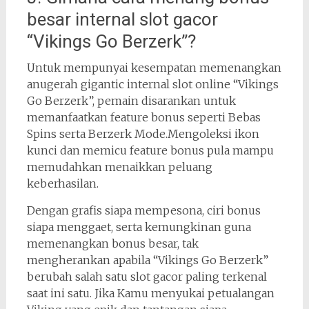
besar internal slot gacor
“Vikings Go Berzerk”?
Untuk mempunyai kesempatan memenangkan
anugerah gigantic internal slot online “Vikings
Go Berzerk”, pemain disarankan untuk
memanfaatkan feature bonus seperti Bebas
Spins serta Berzerk Mode.Mengoleksi ikon
kunci dan memicu feature bonus pula mampu
memudahkan menaikkan peluang
keberhasilan.
Dengan grafis siapa mempesona, ciri bonus
siapa menggaet, serta kemungkinan guna
memenangkan bonus besar, tak
mengherankan apabila “Vikings Go Berzerk”
berubah salah satu slot gacor paling terkenal
saat ini satu. Jika Kamu menyukai petualangan