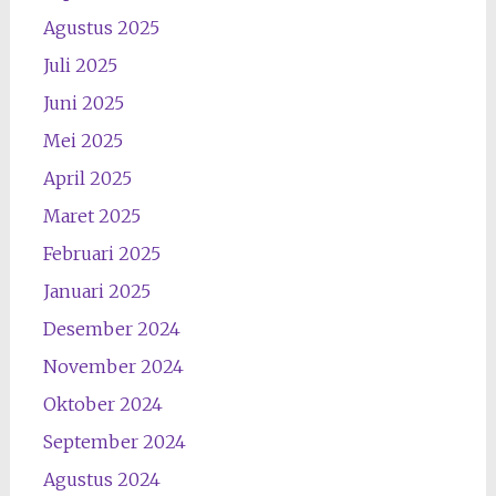
Agustus 2025
Juli 2025
Juni 2025
Mei 2025
April 2025
Maret 2025
Februari 2025
Januari 2025
Desember 2024
November 2024
Oktober 2024
September 2024
Agustus 2024