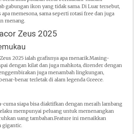
b gabungan ikon yang tidak sama. Di Luar tersebut,
s apa memesona, sama seperti rotasi free dan juga
an menang.
acor Zeus 2025
Memukau
t Zeus 2025 ialah grafisnya apa menarik.Masing-
mpai dengan kilat dan juga mahkota, dirender dengan
a menggembirakan juga menambah lingkungan,
nar-benar terletak di alam legenda Greece.
a-cuma siapa bisa diaktifkan dengan meraih lambang
ma, pelaku mempunyai peluang untuk memenangkan
ruhkan uang tambahan.Feature ini menaikkan
gigantic.