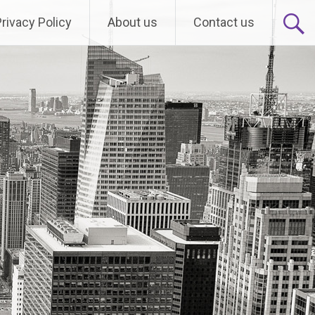
rivacy Policy
About us
Contact us