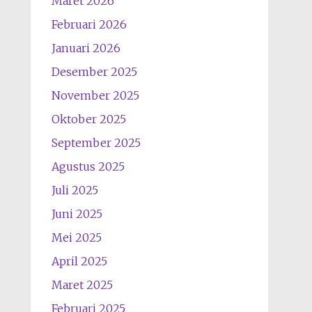
Maret 2026
Februari 2026
Januari 2026
Desember 2025
November 2025
Oktober 2025
September 2025
Agustus 2025
Juli 2025
Juni 2025
Mei 2025
April 2025
Maret 2025
Februari 2025