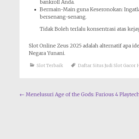
bankroll Anda.
Bermain-Main guna Keseronokan: Ingatlah
bersenang-senang.
Tidak Boleh terlalu konsentrasi atas kej
Slot Online Zeus 2025 adalah alternatif apa i
Negara Yunani.
Slot Terbaik
Daftar Situs Judi Slot Gacor 
Navigasi
←
Menelusuri Age of the Gods: Furious 4 Playtec
pos