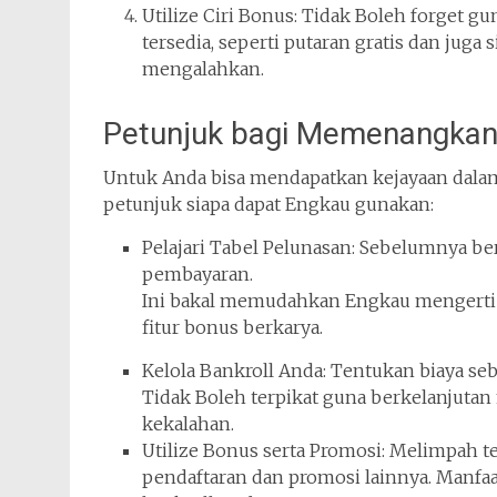
Utilize Ciri Bonus: Tidak Boleh forget 
tersedia, seperti putaran gratis dan jug
mengalahkan.
Petunjuk bagi Memenangkan
Untuk Anda bisa mendapatkan kejayaan dalam
petunjuk siapa dapat Engkau gunakan:
Pelajari Tabel Pelunasan: Sebelumnya be
pembayaran.
Ini bakal memudahkan Engkau mengerti s
fitur bonus berkarya.
Kelola Bankroll Anda: Tentukan biaya se
Tidak Boleh terpikat guna berkelanjut
kekalahan.
Utilize Bonus serta Promosi: Melimpah 
pendaftaran dan promosi lainnya. Manf