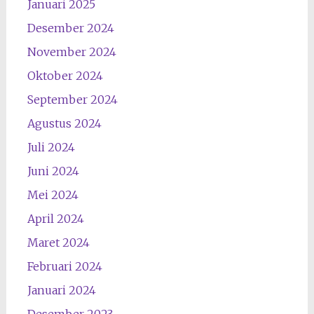
Januari 2025
Desember 2024
November 2024
Oktober 2024
September 2024
Agustus 2024
Juli 2024
Juni 2024
Mei 2024
April 2024
Maret 2024
Februari 2024
Januari 2024