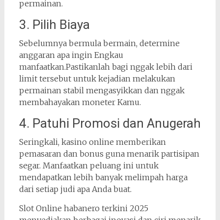
permainan.
3. Pilih Biaya
Sebelumnya bermula bermain, determine
anggaran apa ingin Engkau
manfaatkan.Pastikanlah bagi nggak lebih dari
limit tersebut untuk kejadian melakukan
permainan stabil mengasyikkan dan nggak
membahayakan moneter Kamu.
4. Patuhi Promosi dan Anugerah
Seringkali, kasino online memberikan
pemasaran dan bonus guna menarik partisipan
segar. Manfaatkan peluang ini untuk
mendapatkan lebih banyak melimpah harga
dari setiap judi apa Anda buat.
Slot Online habanero terkini 2025