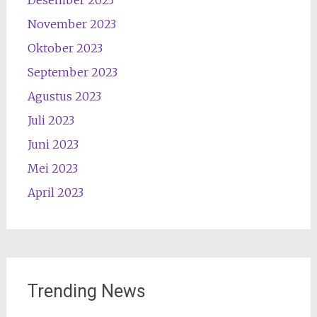
Desember 2023
November 2023
Oktober 2023
September 2023
Agustus 2023
Juli 2023
Juni 2023
Mei 2023
April 2023
Trending News