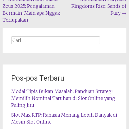
Navigasi
Zeus 2025: Pengalaman
Kingdoms Rise: Sands of
pos
Bermain-Main apa Nggak
Fury
→
Terlupakan
Cari
apa:
Pos-pos Terbaru
Modal Tipis Bukan Masalah: Panduan Strategi
Memilih Nominal Taruhan di Slot Online yang
Paling Jitu
Slot Max RTP: Rahasia Menang Lebih Banyak di
Mesin Slot Online