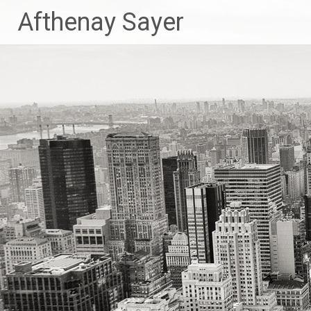
Lompat
Afthenay Sayer
ke
konten