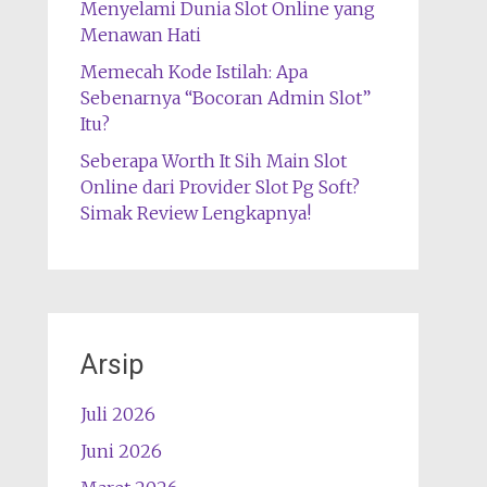
Menyelami Dunia Slot Online yang
Menawan Hati
Memecah Kode Istilah: Apa
Sebenarnya “Bocoran Admin Slot”
Itu?
Seberapa Worth It Sih Main Slot
Online dari Provider Slot Pg Soft?
Simak Review Lengkapnya!
Arsip
Juli 2026
Juni 2026