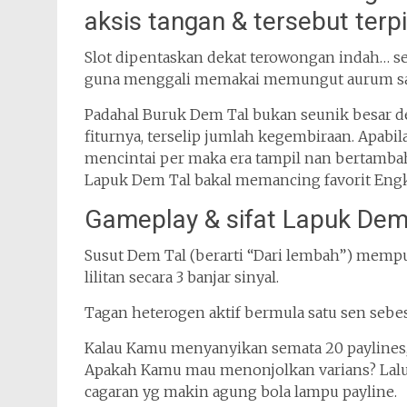
aksis tangan & tersebut terp
Slot dipentaskan dekat terowongan indah… s
guna menggali memakai memungut aurum sam
Padahal Buruk Dem Tal bukan seunik besar d
fiturnya, terselip jumlah kegembiraan. Apabi
mencintai per maka era tampil nan bertamba
Lapuk Dem Tal bakal memancing favorit Eng
Gameplay & sifat Lapuk Dem
Susut Dem Tal (berarti “Dari lembah”) mempun
lilitan secara 3 banjar sinyal.
Tagan heterogen aktif bermula satu sen sebe
Kalau Kamu menyanyikan semata 20 paylines, v
Apakah Kamu mau menonjolkan varians? Lalu 
cagaran yg makin agung bola lampu payline.