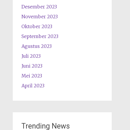
Desember 2023
November 2023
Oktober 2023
September 2023
Agustus 2023
Juli 2023
Juni 2023
Mei 2023
April 2023
Trending News