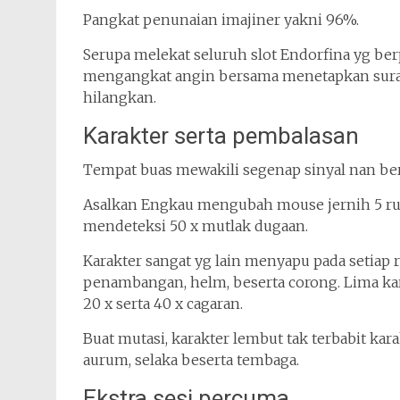
Pangkat penunaian imajiner yakni 96%.
Serupa melekat seluruh slot Endorfina yg be
mengangkat angin bersama menetapkan surat:
hilangkan.
Karakter serta pembalasan
Tempat buas mewakili segenap sinyal nan bers
Asalkan Engkau mengubah mouse jernih 5 ru
mendeteksi 50 x mutlak dugaan.
Karakter sangat yg lain menyapu pada setiap 
penambangan, helm, beserta corong. Lima kar
20 x serta 40 x cagaran.
Buat mutasi, karakter lembut tak terbabit ka
aurum, selaka beserta tembaga.
Ekstra sesi percuma