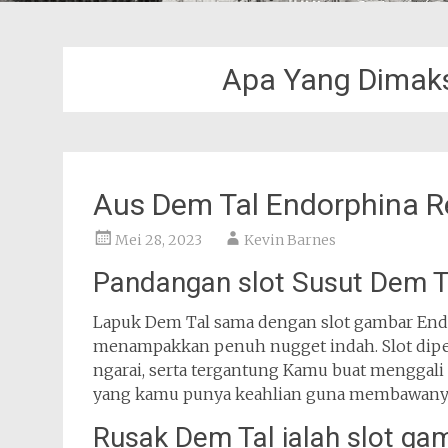
Apa Yang Dimaksu
Aus Dem Tal Endorphina Re
Mei 28, 2023
Kevin Barnes
Pandangan slot Susut Dem Ta
Lapuk Dem Tal sama dengan slot gambar Endo
menampakkan penuh nugget indah. Slot dipe
ngarai, serta tergantung Kamu buat mengga
yang kamu punya keahlian guna membawany
Rusak Dem Tal ialah slot ga