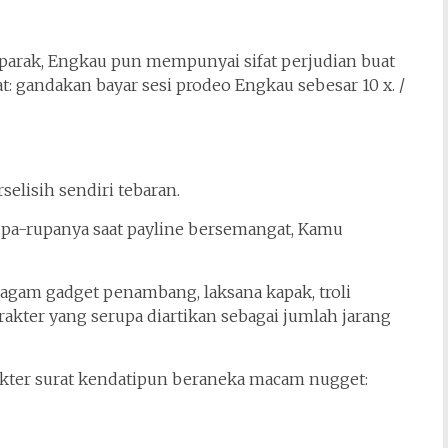
rparak, Engkau pun mempunyai sifat perjudian buat
 gandakan bayar sesi prodeo Engkau sebesar 10 x. /
elisih sendiri tebaran.
pa-rupanya saat payline bersemangat, Kamu
ragam gadget penambang, laksana kapak, troli
akter yang serupa diartikan sebagai jumlah jarang
rakter surat kendatipun beraneka macam nugget: