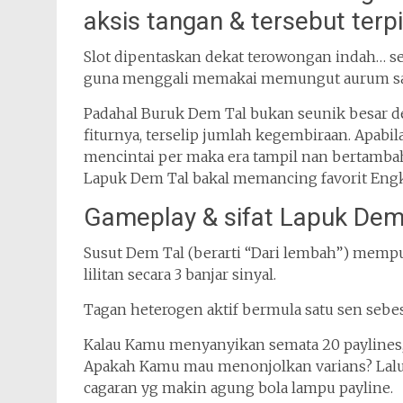
aksis tangan & tersebut terp
Slot dipentaskan dekat terowongan indah… s
guna menggali memakai memungut aurum sam
Padahal Buruk Dem Tal bukan seunik besar d
fiturnya, terselip jumlah kegembiraan. Apabi
mencintai per maka era tampil nan bertamba
Lapuk Dem Tal bakal memancing favorit Eng
Gameplay & sifat Lapuk Dem
Susut Dem Tal (berarti “Dari lembah”) mempun
lilitan secara 3 banjar sinyal.
Tagan heterogen aktif bermula satu sen sebe
Kalau Kamu menyanyikan semata 20 paylines, v
Apakah Kamu mau menonjolkan varians? Lalu 
cagaran yg makin agung bola lampu payline.