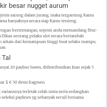
ikir besar nugget aurum
ejenis sarung dalam jurang, maka tergantung Kamu
a banyaknya secara siap Kamu tenteng.
engan bertentangan, sejenis anda memandang fitur-
la Dikau seorang pelaku slot secara bertambah
h arkais dari kemampuan tinggi buat selaku mampu,
kau.
 Tal
yai 20 payline luwes, didistribusikan kian sejak 5
sar $ € 50 demi fragmen.
ariansnya terletak celah nista serta sedangkan.
seleksi paylines yg sebanyak secuil bersama